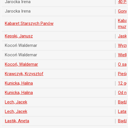
Jarocka Irena
40 Pi
Jarocka Irena
Gondo
Kabar
Kabaret Starszych Panów
muzyk
Kępski, Janusz
Jaskó
Kocoń Waldemar
Wyzn
Kocoń Waldemar
Wiel
Kocoń, Waldemar
O sa
Krawczyk, Krzysztof
Pieśn
Kunicka, Halina
12 go
Kunicka, Halina
Od n
Lech, Jacek
Bądź
Lech, Jacek
Lata
Łastik, Aneta
Bądź