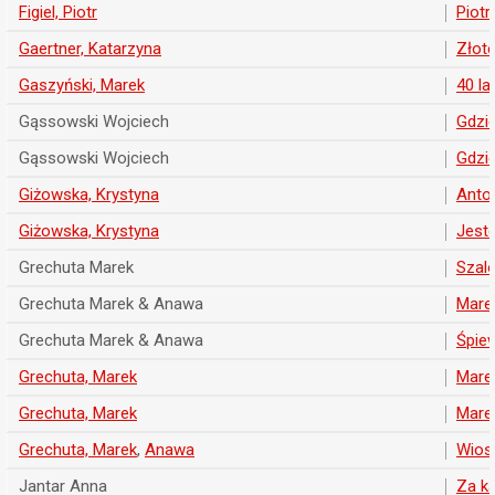
Figiel, Piotr
Piotr
Gaertner, Katarzyna
Złote
Gaszyński, Marek
40 la
Gąssowski Wojciech
Gdzie
Gąssowski Wojciech
Gdzie
Giżowska, Krystyna
Antol
Giżowska, Krystyna
Jeste
Grechuta Marek
Szal
Grechuta Marek & Anawa
Mare
Grechuta Marek & Anawa
Śpie
Grechuta, Marek
Marek
Grechuta, Marek
Marek
Grechuta, Marek
,
Anawa
Wiosn
Jantar Anna
Za k