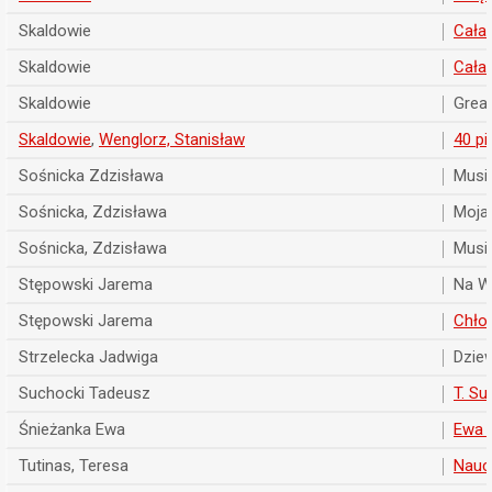
Skaldowie
Cała
Skaldowie
Cała
Skaldowie
Great
Skaldowie
,
Wenglorz, Stanisław
40 p
Sośnicka Zdzisława
Musi
Sośnicka, Zdzisława
Moja
Sośnicka, Zdzisława
Musi
Stępowski Jarema
Na Wi
Stępowski Jarema
Chłop
Strzelecka Jadwiga
Dzie
Suchocki Tadeusz
T. Su
Śnieżanka Ewa
Ewa 
Tutinas, Teresa
Nauc