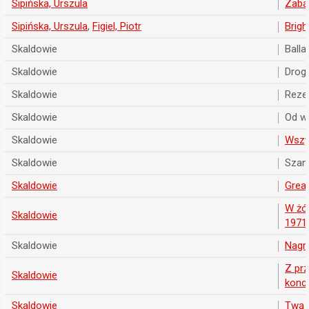
Sipińska, Urszula
Zaba
Sipińska, Urszula
,
Figiel, Piotr
Brigh
Skaldowie
Balla
Skaldowie
Droga
Skaldowie
Reze
Skaldowie
Od w
Skaldowie
Wszy
Skaldowie
Szan
Skaldowie
Great
W żół
Skaldowie
1971
Skaldowie
Nagr
Z pr
Skaldowie
konc
Skaldowie
Twą 