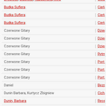
Budka Suflera
Cień 
Budka Suflera
Cień 
Budka Suflera
Cień 
Czerwone Gitary
Dzień
Czerwone Gitary
Dzień
Czerwone Gitary
Dzień
Czerwone Gitary
Rytm
Czerwone Gitary
Port 
Czerwone Gitary
Port 
Czerwone Gitary
Port 
Daniel
Bezp
Dunin Barbara, Kurtycz Zbigniew
Cich
Dunin, Barbara
Recep