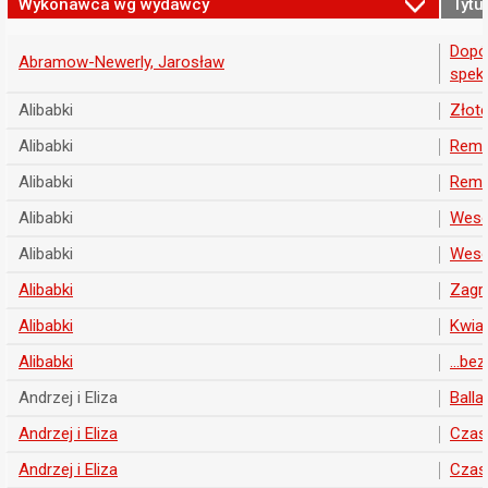
Wykonawca wg wydawcy
Tytuł
Dopók
Abramow-Newerly, Jarosław
spekt
Alibabki
Złote
Alibabki
Rema
Alibabki
Rema
Alibabki
Weso
Alibabki
Weso
Alibabki
Zagra
Alibabki
Kwiat
Alibabki
...be
Andrzej i Eliza
Balla
Andrzej i Eliza
Czas
Andrzej i Eliza
Czas