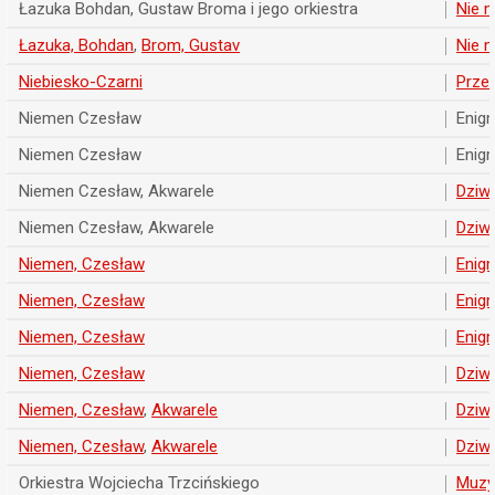
Łazuka Bohdan, Gustaw Broma i jego orkiestra
Nie m
Łazuka, Bohdan
,
Brom, Gustav
Nie m
Niebiesko-Czarni
Przeż
Niemen Czesław
Enig
Niemen Czesław
Enig
Niemen Czesław, Akwarele
Dziwn
Niemen Czesław, Akwarele
Dziwn
Niemen, Czesław
Enig
Niemen, Czesław
Enig
Niemen, Czesław
Enig
Niemen, Czesław
Dziwn
Niemen, Czesław
,
Akwarele
Dziwn
Niemen, Czesław
,
Akwarele
Dziwn
Orkiestra Wojciecha Trzcińskiego
Muzyk