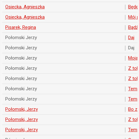
Osiecka, Agnieszka
Będę
Osiecka, Agnieszka
Mój p
Pisarek, Regina
Bądź,
Połomski Jerzy
Daj
Połomski Jerzy
Daj
Połomski Jerzy
Moja
Połomski Jerzy
Z to
Połomski Jerzy
Z to
Połomski Jerzy
Temp
Połomski Jerzy
Temp
Połomski, Jerzy
Bo z
Połomski, Jerzy
Z to
Połomski, Jerzy
Temp