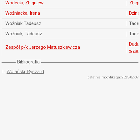
Wodecki, Zbigniew
Zbig
Woźniacka, Irena
Dżin
Woźniak Tadeusz
Tade
Woźniak, Tadeusz
Tade
Duduś
Zespół p/k Jerzego Matuszkiewicza
wybra
Bibliografia
1.
Wolański, Ryszard
ostatnia modyfikacja: 2025-02-07