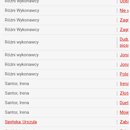
Rózni wykonawcy
Ocea
Różni Wykonawcy
Nie w
Różni Wykonawcy
Zagra
Różni Wykonawcy
Zagra
Duduś
Różni wykonawcy
piose
Różni wykonawcy
Jonas
Różni wykonawcy
Jonas
Różni wykonawcy
Polsk
Santor, Irena
Irena
Santor, Irena
Złote
Santor, Irena
Duet
Santor, Irena
Moje 
Sipińska, Urszula
Zaba