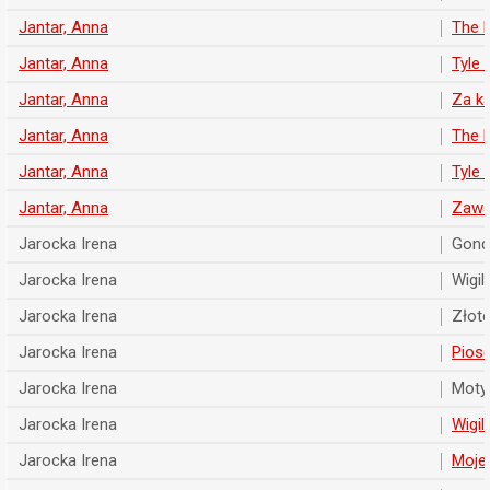
Jantar, Anna
The b
Jantar, Anna
Tyle 
Jantar, Anna
Za k
Jantar, Anna
The b
Jantar, Anna
Tyle 
Jantar, Anna
Zaws
Jarocka Irena
Gondo
Jarocka Irena
Wigil
Jarocka Irena
Złote
Jarocka Irena
Piose
Jarocka Irena
Moty
Jarocka Irena
Wigil
Jarocka Irena
Moje 