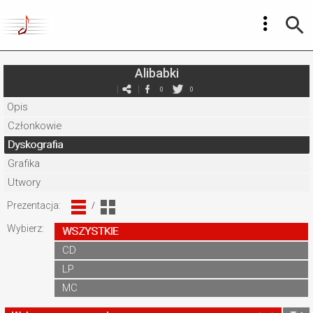
Alibabki
0
0
Opis
Członkowie
Dyskografia
Grafika
Utwory
Prezentacja:
/
Wybierz:
WSZYSTKIE
CD
LP
MC