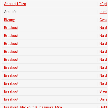
Andrzej i Eliza
40 p
Arp Life
Jumb
Bizony
Gwiaz
Breakout
Na d
Breakout
Na d
Breakout
Na d
Breakout
Na d
Breakout
Na d
Breakout
Na d
Breakout
Na d
Breakout
Na d
Breakout
Break
Breakout
Oni z
Breakout
,
Blackout
,
Kubasińska, Mira
Gold