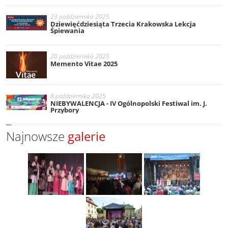
23 października 2025
Dziewięćdziesiąta Trzecia Krakowska Lekcja
Śpiewania
20 października 2025
Memento Vitae 2025
8 października 2025
NIEBYWALENCJA - IV Ogólnopolski Festiwal im. J.
Przybory
Najnowsze
galerie