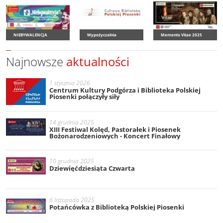
NIEBYWALENCJA
Wypożyczalnia
Memento Vitae 2025
Najnowsze
aktualności
1 stycznia 2026
Centrum Kultury Podgórza i Biblioteka Polskiej
Piosenki połączyły siły
14 grudnia 2025
XIII Festiwal Kolęd, Pastorałek i Piosenek
Bożonarodzeniowych - Koncert Finałowy
10 grudnia 2025
Dziewięćdziesiąta Czwarta
6 listopada 2025
Potańcówka z Biblioteką Polskiej Piosenki