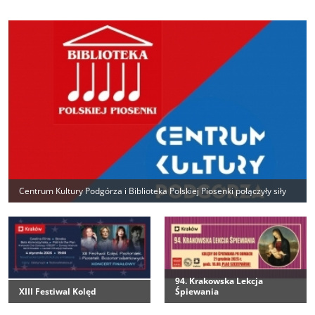
Biblioteka
Przegląd
Polskiej
Piosenki
Centrum Kultury Podgórza i Biblioteka Polskiej Piosenki połączyły siły
94. Krakowska Lekcja
XIII Festiwal Kolęd
Śpiewania