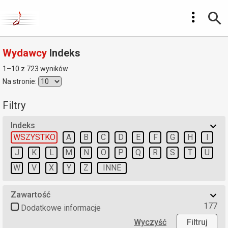
Wydawcy
Indeks
1–10 z 723 wyników
Na stronie:
Filtry
Indeks
WSZYSTKO
A
B
C
D
E
F
G
H
I
J
K
L
M
N
O
P
Q
R
S
T
U
W
V
X
Y
Z
INNE
Zawartość
177
Dodatkowe informacje
Wyczyść
Filtruj