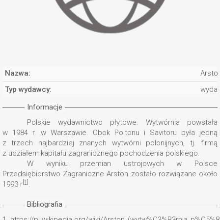
Nazwa:
Arsto
Typ wydawcy:
wyda
Informacje
Polskie wydawnictwo płytowe. Wytwórnia powstała
w 1984 r. w Warszawie. Obok Poltonu i Savitoru była jedną
z trzech najbardziej znanych wytwórni polonijnych, tj. firmą
z udziałem kapitału zagranicznego pochodzenia polskiego.
W wyniku przemian ustrojowych w Polsce
Przedsiębiorstwo Zagraniczne Arston zostało rozwiązane około
[1]
1993 r
.
Bibliografia
1.
https://pl.wikipedia.org/wiki/Arston_(wytw%C3%B3rnia_p%C5%