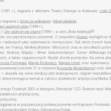
nka.
(1991 r.), nagrana z aktorami Teatru Starego w Krakowie:
Lidią 
a nagrania z
Drogi za widnokres
i
Magii obłoków
;
ięć ważnych słów
(1994 r.);
[2]
) i
Dni, których nie znamy
(1999 r., w serii
Złota Kolekcja
)
.
ło stu pięćdziesięciu piosenek. Z zespołem
Anawa
wystąpił na d
i radiowych jako wykonawca i kompozytor. Dał około trzech tysięcy 
e, we Francji, Wielkiej Brytanii i Włoszech oraz w ośrodkach polon
eż. Andrzej Wajda) i filmie dokumentalnym
Tumor Witkacego
(r
ych, a także zagranicznych. Wydał zbiorki poetyckie
Na serca dni
orota Pomykała
,
Maryla Rodowicz
,
Magda Umer
oraz wykonawcy z
ozrywkowej
(odcinek 21 w reżyserii
Ryszarda Wolańskiego
) oraz do
1 r. ukazała się seria reedycji płyt analogowych, nagrań niepublik
z
, dokumentująca niemal w całości działalność artystyczną Marka G
cznego Fryderyk 2001 w kategorii „Reedycje” (CD
Świecie nasz; Mar
iałalności artystycznej,
tystycznej,
iągnięcia w popularyzacji polskiej piosenki na Krajowym Festiwalu 
m Komandorskim Orderu Odrodzenia Polski.