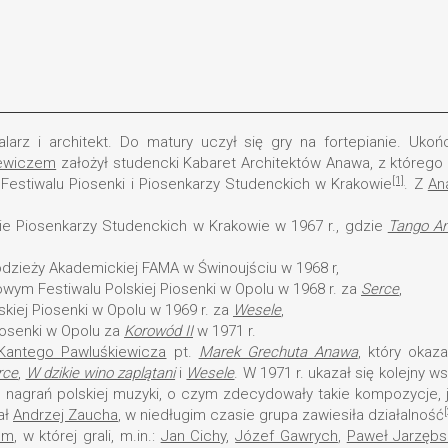
arz i architekt. Do matury uczył się gry na fortepianie. Ukońc
iewiczem
założył studencki Kabaret Architektów Anawa, z którego 
[1]
I Festiwalu Piosenki i Piosenkarzy Studenckich w Krakowie
. Z
An
sie Piosenkarzy Studenckich w Krakowie w 1967 r., gdzie
Tango A
odzieży Akademickiej FAMA w Świnoujściu w 1968 r,
wym Festiwalu Polskiej Piosenki w Opolu w 1968 r. za
Serce
,
kiej Piosenki w Opolu w 1969 r. za
Wesele
,
iosenki w Opolu za
Korowód II
w 1971 r.
Kantego Pawluśkiewicza
pt.
Marek Grechuta Anawa
, który okaz
rce
,
W dzikie wino zaplątani
i
Wesele
. W 1971 r. ukazał się kolejny 
h nagrań polskiej muzyki, o czym zdecydowały takie kompozycje, 
[
ał
Andrzej Zaucha
, w niedługim czasie grupa zawiesiła działalność
em
, w której grali, m.in.:
Jan Cichy
,
Józef Gawrych
,
Paweł Jarzębs