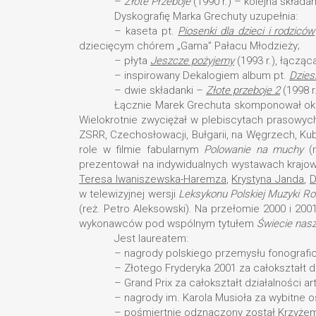
–
Złote Przeboje
(1990 r.) – kolejna składa
Dyskografię Marka Grechuty uzupełnia:
– kaseta pt.
Piosenki dla dzieci i rodziców
dziecięcym chórem „Gama” Pałacu Młodzieży;
– płyta
Jeszcze pożyjemy
(1993 r.), łącząc
– inspirowany Dekalogiem album pt.
Dzies
– dwie składanki –
Złote przeboje 2
(1998 r.
Łącznie Marek Grechuta skomponował oko
Wielokrotnie zwyciężał w plebiscytach prasowych 
ZSRR, Czechosłowacji, Bułgarii, na Węgrzech, Kubi
role w filmie fabularnym
Polowanie na muchy
(r
prezentował na indywidualnych wystawach krajow
Teresa Iwaniszewska-Haremza
,
Krystyna Janda
,
D
w telewizyjnej wersji
Leksykonu Polskiej Muzyki R
(reż. Petro Aleksowski). Na przełomie 2000 i 200
wykonawców pod wspólnym tytułem
Świecie nas
Jest laureatem:
– nagrody polskiego przemysłu fonografi
– Złotego Fryderyka 2001 za całokształt dz
– Grand Prix za całokształt działalności ar
– nagrody im. Karola Musioła za wybitne os
– pośmiertnie odznaczony został Krzyże