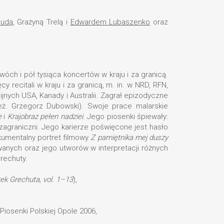
Dudą
, Grażyną Trelą i
Edwardem Lubaszenko
oraz
wóch i pół tysiąca koncertów w kraju i za granicą.
recitali w kraju i za granicą, m. in. w NRD, RFN,
ijnych USA, Kanady i Australii. Zagrał epizodyczne
eż. Grzegorz Dubowski). Swoje prace malarskie
e
i
Krajobraz pełen nadziei
. Jego piosenki śpiewały:
agraniczni. Jego karierze poświęcone jest hasło
kumentalny portret filmowy
Z pamiętnika mej duszy
owanych oraz jego utworów w interpretacji różnych
rechuty.
ek Grechuta, vol. 1–13
),
Piosenki Polskiej Opole 2006,