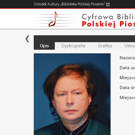
Ośrodek Kultury „Biblioteka Polskiej Piosenki”
Opis
Dyskografia
Grafika
Utwo
Nazwis
Data u
Miejsc
Data śm
Miejsc