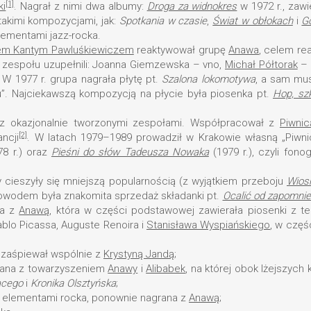
[1]
ki
. Nagrał z nimi dwa albumy:
Droga za widnokres
w 1972 r., zawie
 takimi kompozycjami, jak:
Spotkania w czasie
,
Świat w obłokach
i
G
ementami jazz-rocka.
em Kantym Pawluśkiewiczem
reaktywował grupę
Anawa
, celem rea
d zespołu uzupełnili: Joanna Giemzewska – vno,
Michał Półtorak
– 
 W 1977 r. grupa nagrała płytę pt.
Szalona lokomotywa
, a sam mus
”. Najciekawszą kompozycją na płycie była piosenka pt.
Hop, sz
 z okazjonalnie tworzonymi zespołami. Współpracował z
Piwni
[2]
ncji
. W latach 1979–1989 prowadził w Krakowie własną „Piwn
8 r.) oraz
Pieśni do słów Tadeusza Nowaka
(1979 r.), czyli fon
 cieszyły się mniejszą popularnością (z wyjątkiem przeboju
Wios
dowodem była znakomita sprzedaż składanki pt.
Ocalić od zapomnie
na z
Anawą
, która w części podstawowej zawierała piosenki z te
blo Picassa, Auguste Renoira i
Stanisława Wyspiańskiego
, w częś
e zaśpiewał wspólnie z
Krystyną Jandą
;
grana z towarzyszeniem
Anawy
i
Alibabek
, na której obok lżejszych
acego
i
Kronika Olsztyńska
;
 z elementami rocka, ponownie nagrana z
Anawą
;