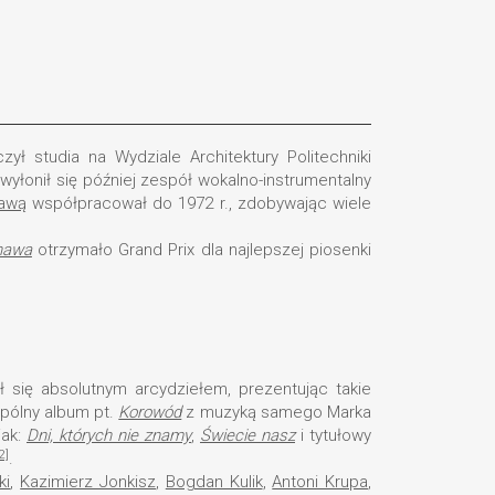
zył studia na Wydziale Architektury Politechniki
wyłonił się później zespół wokalno-instrumentalny
awą
współpracował do 1972 r., zdobywając wiele
nawa
otrzymało Grand Prix dla najlepszej piosenki
ał się absolutnym arcydziełem, prezentując takie
wspólny album pt.
Korowód
z muzyką samego Marka
jak:
Dni, których nie znamy
,
Świecie nasz
i tytułowy
2]
.
ki
,
Kazimierz Jonkisz
,
Bogdan Kulik
,
Antoni Krupa
,