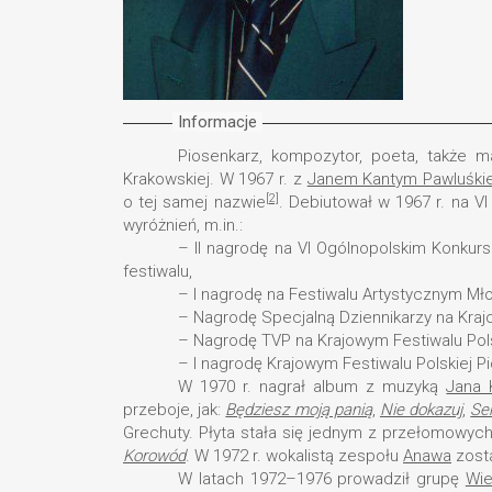
Informacje
Piosenkarz, kompozytor, poeta, także mal
Krakowskiej. W 1967 r. z
Janem Kantym Pawluśk
[2]
o tej samej nazwie
. Debiutował w 1967 r. na V
wyróżnień, m.in.:
– II nagrodę na VI Ogólnopolskim Konkur
festiwalu,
– I nagrodę na Festiwalu Artystycznym Mł
– Nagrodę Specjalną Dziennikarzy na Krajo
– Nagrodę TVP na Krajowym Festiwalu Pols
– I nagrodę Krajowym Festiwalu Polskiej P
W 1970 r. nagrał album z muzyką
Jana 
przeboje, jak:
Będziesz moją panią
,
Nie dokazuj
,
Se
Grechuty. Płyta stała się jednym z przełomowyc
Korowód
. W 1972 r. wokalistą zespołu
Anawa
zost
W latach 1972–1976 prowadził grupę
Wi