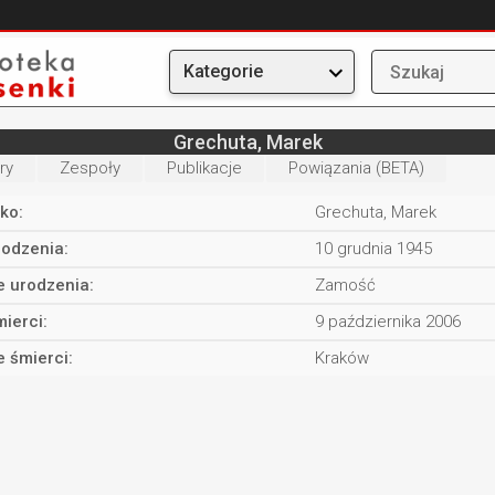
Kategorie
Grechuta, Marek
ry
Zespoły
Publikacje
Powiązania (BETA)
ko:
Grechuta, Marek
rodzenia:
10 grudnia 1945
e urodzenia:
Zamość
ierci:
9 października 2006
e śmierci:
Kraków