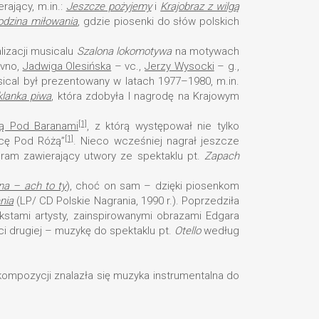
rający, m.in.:
Jeszcze pożyjemy
i
Krajobraz z wilgą
odzina miłowania
, gdzie piosenki do słów polskich
lizacji musicalu
Szalona lokomotywa
na motywach
vno,
Jadwiga Olesińska
– vc.,
Jerzy Wysocki
– g.,
ical był prezentowany w latach 1977–1980, m.in.
klanka piwa
, która zdobyła I nagrodę na Krajowym
[1]
cą Pod Baranami
, z którą występował nie tylko
[1]
icę Pod Różą”
. Nieco wcześniej nagrał jeszcze
ogram zawierający utwory ze spektaklu pt.
Zapach
na – ach to ty
), choć on sam – dzięki piosenkom
nia
(LP/ CD Polskie Nagrania, 1990 r.). Poprzedziła
kstami artysty, zainspirowanymi obrazami Edgara
ci drugiej – muzykę do spektaklu pt.
Otello
według
 kompozycji znalazła się muzyka instrumentalna do