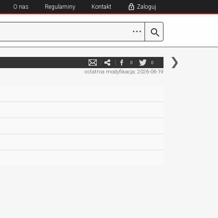
O nas
Regulaminy
Kontakt
Zaloguj
⋯
0
0
ostatnia modyfikacja: 2026-06-19