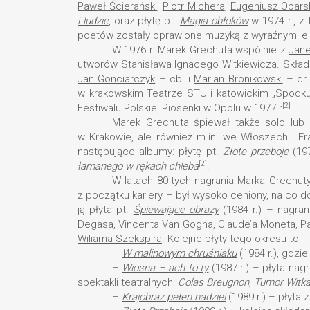
Paweł Ścierański
,
Piotr Michera
,
Eugeniusz Obars
i ludzie
, oraz płytę pt.
Magia obłoków
w 1974 r., z
poetów zostały oprawione muzyką z wyraźnymi el
W 1976 r. Marek Grechuta wspólnie z
Jan
utworów
Stanisława Ignacego Witkiewicza
. Skła
Jan Gonciarczyk
– cb. i
Marian Bronikowski
– dr.
w krakowskim Teatrze STU i katowickim „Spodku
[2]
Festiwalu Polskiej Piosenki w Opolu w 1977 r
.
Marek Grechuta śpiewał także solo lub
w Krakowie, ale również m.in. we Włoszech i Fra
następujące albumy: płytę pt.
Złote przeboje
(197
[2]
łamanego w rękach chleba
.
W latach 80-tych nagrania Marka Grechuty
z początku kariery – był wysoko ceniony, na co 
ją płyta pt.
Śpiewające obrazy
(1984 r.) – nagra
Degasa, Vincenta Van Gogha, Claude’a Moneta, Pa
Wiliama Szekspira
. Kolejne płyty tego okresu to:
–
W malinowym chruśniaku
(1984 r.), gdzi
–
Wiosna – ach to ty
(1987 r.) – płyta na
spektakli teatralnych:
Colas Breugnon
,
Tumor Witk
–
Krajobraz pełen nadziei
(1989 r.) – płyta