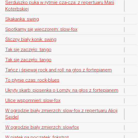
Serduszko puka w rytmie cza-cza: z repertuaru Marii
Koterbskiej
Skakanka: swing
Spotkamy się wieczorem: slow-fox
Śliczny biały konik: swing
Tak się zaczęło: tango
Tak się zaczęło: tango
Tańcz i śpiewaj rock and roll: na głos z fortepianem
To płynie czas: rock-blues
Ukryty skarb: piosenka o Łomży: na głos z fortepianem
Ulice wspomnień: slow-fox
W ogrodzie biały zmierzch: slow-fox z repertuaru Alicji
Seidel
W ogrodzie biały zmierzch: slowfox
W piątek na początek: fokstrot