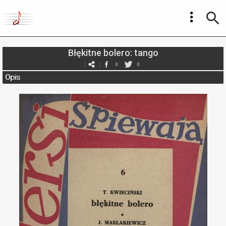
Błękitne bolero: tango
0
0
Opis