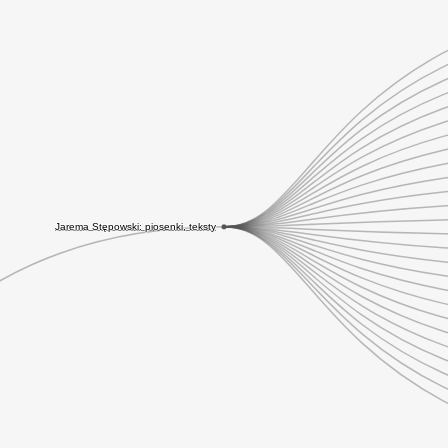
Jarema Stępowski: piosenki, teksty