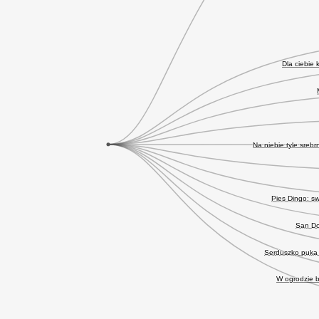
Dla ciebie 
Na niebie tyle srebr
Pies Dingo: s
San Do
Serduszko puka w
W ogrodzie bi