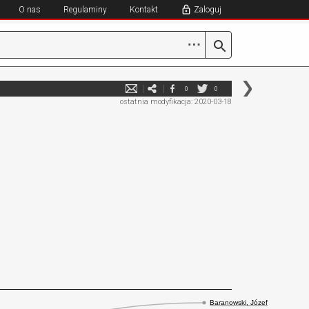
O nas
Regulaminy
Kontakt
Zaloguj
⋯
0
0
ostatnia modyfikacja: 2020-03-18
Baranowski, Józef