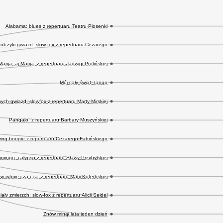
Alabama: blues z repertuaru Teatru Piosenki
kolczyki gwiazd: slow-fox z repertuaru Cezarego
Marija, aj Marija: z repertuaru Jadwigi Prolińskiej
Mój cały świat: tango
nych gwiazd: slowfox z repertuaru Marty Mirskiej
Pangajo: z repertuaru Barbary Muszyńskiej
wing-boogie z repertuaru Cezarego Fabińskiego
mingo: calypso z repertuaru Sławy Przybylskiej
 rytmie cza-cza: z repertuaru Marii Koterbskiej
ały zmierzch: slow-fox z repertuaru Alicji Seidel
Znów minął lata jeden dzień