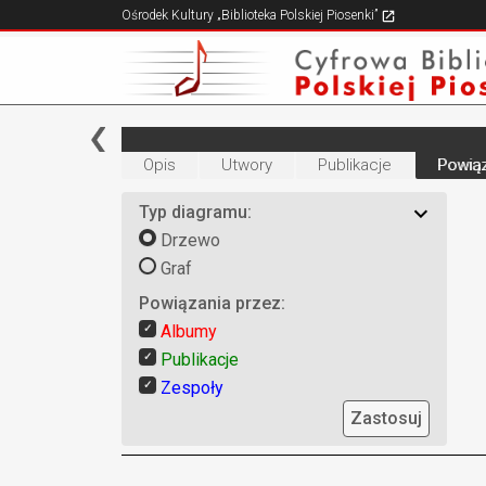
Ośrodek Kultury „Biblioteka Polskiej Piosenki”
Opis
Utwory
Publikacje
Powiąz
Typ diagramu:
Drzewo
Graf
Powiązania przez:
Albumy
Publikacje
Zespoły
Zastosuj