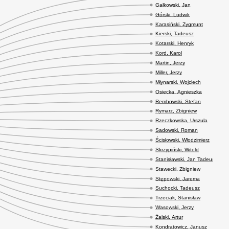
Gałkowski, Jan
Górski, Ludwik
Karasiński, Zygmunt
Kierski, Tadeusz
Kotarski, Henryk
Kord, Karol
Martin, Jerzy
Miller, Jerzy
Młynarski, Wojciech
Osiecka, Agnieszka
Rembowski, Stefan
Rymarz, Zbigniew
Rzeczkowska, Urszula
Sadowski, Roman
Ścisłowski, Włodzimierz
Skrzypiński, Witold
Stanisławski, Jan Tadeusz
Stawecki, Zbigniew
Stępowski, Jarema
Suchocki, Tadeusz
Trzeciak, Stanisław
Wasowski, Jerzy
Żalski, Artur
Kondratowicz, Janusz