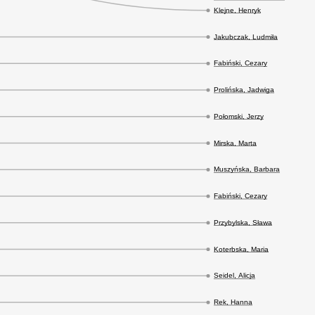
Klejne, Henryk
Jakubczak, Ludmiła
Fabiński, Cezary
Prolińska, Jadwiga
Połomski, Jerzy
Mirska, Marta
Muszyńska, Barbara
Fabiński, Cezary
Przybylska, Sława
Koterbska, Maria
Seidel, Alicja
Rek, Hanna