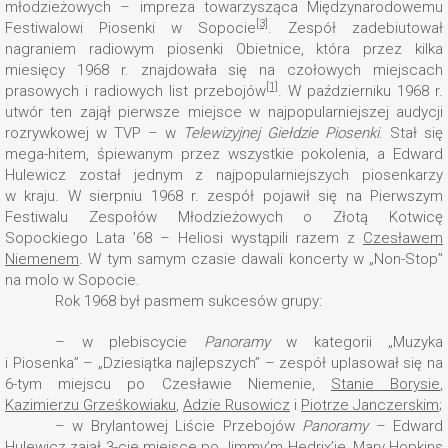
młodzieżowych – impreza towarzysząca Międzynarodowemu
[3]
Festiwalowi Piosenki w Sopocie
. Zespół zadebiutował
nagraniem radiowym piosenki Obietnice, która przez kilka
miesięcy 1968 r. znajdowała się na czołowych miejscach
[1]
prasowych i radiowych list przebojów
. W październiku 1968 r.
utwór ten zajął pierwsze miejsce w najpopularniejszej audycji
rozrywkowej w TVP – w
Telewizyjnej Giełdzie Piosenki
. Stał się
mega-hitem, śpiewanym przez wszystkie pokolenia, a Edward
Hulewicz został jednym z najpopularniejszych piosenkarzy
w kraju. W sierpniu 1968 r. zespół pojawił się na Pierwszym
Festiwalu Zespołów Młodzieżowych o Złotą Kotwicę
Sopockiego Lata ’68 – Heliosi wystąpili razem z
Czesławem
Niemenem
. W tym samym czasie dawali koncerty w „Non-Stop”
na molo w Sopocie.
Rok 1968 był pasmem sukcesów grupy:
– w plebiscycie
Panoramy
w kategorii „Muzyka
i Piosenka” – „Dziesiątka najlepszych” – zespół uplasował się na
6-tym miejscu po Czesławie Niemenie,
Stanie Borysie
,
Kazimierzu Grześkowiaku
,
Adzie Rusowicz
i
Piotrze Janczerskim
;
– w Brylantowej Liście Przebojów
Panoramy
– Edward
Hulewicz zajął 3-cie miejsce po Jimmy’m Hedrix’ie, Mary Hopkins