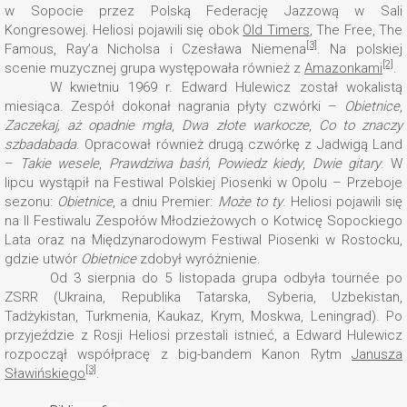
w Sopocie przez Polską Federację Jazzową w Sali
Kongresowej. Heliosi pojawili się obok
Old Timers
, The Free, The
[3]
Famous, Ray’a Nicholsa i Czesława Niemena
. Na polskiej
[2]
scenie muzycznej grupa występowała również z
Amazonkami
.
W kwietniu 1969 r. Edward Hulewicz został wokalistą
miesiąca. Zespół dokonał nagrania płyty czwórki –
Obietnice
,
Zaczekaj, aż opadnie mgła
,
Dwa złote warkocze
,
Co to znaczy
szbadabada
. Opracował również drugą czwórkę z Jadwigą Land
–
Takie wesele
,
Prawdziwa baśń
,
Powiedz kiedy
,
Dwie gitary
. W
lipcu wystąpił na Festiwal Polskiej Piosenki w Opolu – Przeboje
sezonu:
Obietnice
, a dniu Premier:
Może to ty
. Heliosi pojawili się
na II Festiwalu Zespołów Młodzieżowych o Kotwicę Sopockiego
Lata oraz na Międzynarodowym Festiwal Piosenki w Rostocku,
gdzie utwór
Obietnice
zdobył wyróżnienie.
Od 3 sierpnia do 5 listopada grupa odbyła tournée po
ZSRR (Ukraina, Republika Tatarska, Syberia, Uzbekistan,
Tadżykistan, Turkmenia, Kaukaz, Krym, Moskwa, Leningrad). Po
przyjeździe z Rosji Heliosi przestali istnieć, a Edward Hulewicz
rozpoczął współpracę z big-bandem Kanon Rytm
Janusza
[3]
Sławińskiego
.