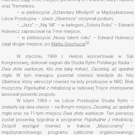
oraz Tremeleos;
– w plebiscycie „Sztandaru Młodych” w Międzyklubowej
Liście Przebojów – utwór „Obietnice” otrzymał podium;
– „Jazz” – „Naj ’68” – w kategorii „Solista Roku” – Edward
Hulewicz zapracował na 7-me miejsce;
– w plebiscycie „Nowy talent roku” – Edward Hulewicz
[1]
zajął drugie miejsce, po
Marku Grechucie
.
W styczniu 1969 r. Heliosi koncertowali w Sali
Kongresowej, dokonali nagrań dla Studia Rytm Polskiego Radia –
Dwa złote warkocze
,
Kto zna taką miłość
,
Zaczekaj, aż opadnie
mgła
. W tym miesiącu powstał również teledysk do hitu
Obietnice
, który wkroczył również na listy przebojów w NRD. Blok
muzyczny
Popołudnie z młodością
w radiowej Trójce intensywnie
lansował piosenki zespołu.
W lutym 1969 r. na Liście Przebojów Studia Rytm –
znalazły się dwa utwory – na 8-mym miejscu
Zaczekaj, aż opadnie
mgła
oraz na 11-tym miejscu
Dwa złote warkocze
. Ten pierwszy
został piosenką tygodnia w programie
Popołudnie z młodością
.
Zespół wystąpił również w trakcie „Musicoramy” –
międzynarodowego programu cyklicznie organizowanego