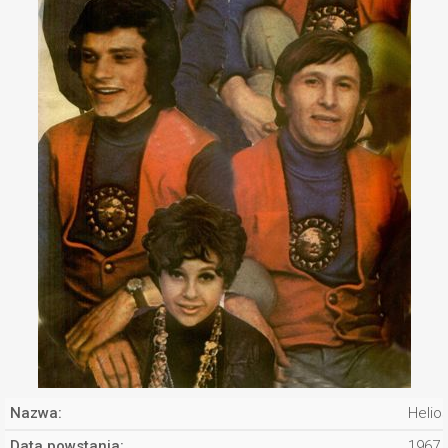
Nazwa:
Helios
Data powstania:
1967