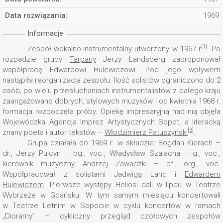
Data rozwiązania:
1969
Informacje
[1]
Zespół wokalno-instrumentalny utworzony w 1967 r
. Po
rozpadzie grupy
Tarpany
Jerzy Landsberg zaproponował
współpracę Edwardowi Hulewiczowi. Pod jego wpływem
nastąpiła reorganizacja zespołu. Ilość solistów ograniczono do 2
osób, po wielu przesłuchaniach instrumentalistów z całego kraju
zaangażowano dobrych, stylowych muzyków i od kwietnia 1968 r.
formacja rozpoczęła próby. Opiekę impresaryjną nad nią objęła
Wojewódzka Agencja Imprez Artystycznych Sopot, a literacką
[3]
znany poeta i autor tekstów –
Włodzimierz Patuszyński
.
Grupa działała do 1969 r. w składzie: Bogdan Kierach –
dr., Jerzy Pulcyn – bg., voc., Władysław Szalacha – g., voc.,
kierownik muzyczny, Andrzej Zawadzki – pf., org., voc.
Współpracował z solistami Jadwigą Land i
Edwardem
Hulewiczem
. Pierwsze występy Heliosi dali w lipcu w Teatrze
Wybrzeże w Gdańsku. W tym samym miesiącu koncertowali
w Teatrze Letnim w Sopocie w cyklu koncertów w ramach
„Dioramy” – cykliczny przegląd czołowych zespołów