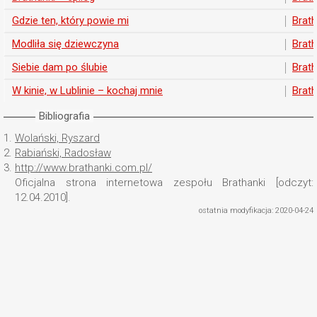
Gdzie ten, który powie mi
Brath
Modliła się dziewczyna
Brath
Siebie dam po ślubie
Brath
W kinie, w Lublinie – kochaj mnie
Brath
Bibliografia
1.
Wolański, Ryszard
2.
Rabiański, Radosław
3.
http://www.brathanki.com.pl/
Oficjalna strona internetowa zespołu Brathanki [odczyt:
12.04.2010].
ostatnia modyfikacja: 2020-04-24