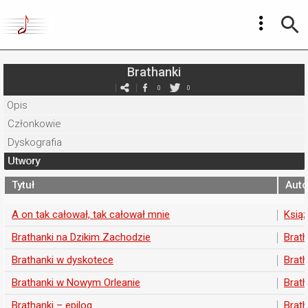
Brathanki
0
0
Opis
Członkowie
Dyskografia
Utwory
Tytuł
Auto
A on tak całował, tak całował mnie
Książ
Brathanki na Dzikim Zachodzie
Brath
Brathanki w dyskotece
Brath
Brathanki w Nowym Orleanie
Brath
Brathanki – epilog
Brath