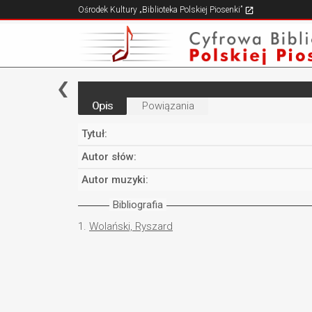
Ośrodek Kultury „Biblioteka Polskiej Piosenki”
Opis
Powiązania
Tytuł:
Autor słów:
Autor muzyki:
Bibliografia
1.
Wolański, Ryszard