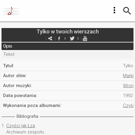
Tylko w twoich wierszach
0
0
Opis
Tekst
Tytuł:
Tylko
Autor słów:
Marki
Autor muzyki:
Wroni
Data powstania:
1992
Wykonania poza albumami:
Czyśc
Bibliografia
1.
Czyści jak Łza
Archiwum zespołu.