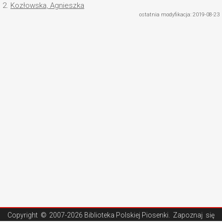
2.
Kozłowska, Agnieszka
ostatnia modyfikacja: 2019-08-23
Copyright ©
2007-2026 Biblioteka Polskiej Piosenki
. Zapoznaj się