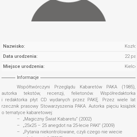
Nazwisko:
Kozło
Data urodzenia:
22 pa
Miejsce urodzenia:
Kielc
Informacje
Współtwórczyni Przeglądu Kabaretów PAKA (1985),
autorka tekstów, recenzji, felietonów. Współredaktorka
i redaktorka płyt CD wydanych przez PAKĘ. Przez wiele lat
rzecznik prasowy Stowarzyszenia PAKA. Autorka pięciu książek
o tematyce kabaretowej:
„Magiczny Świat Kabaretu” (2002)
„25x25 – 25 anegdot na 25-lecie PAKI” (2009)
„Pytania niekontrolowane, czyli czego nie wiecie