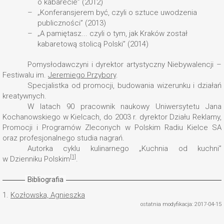
o kabarecie” (2012)
„Konferansjerem być, czyli o sztuce uwodzenia
publiczności” (2013)
„A pamiętasz... czyli o tym, jak Kraków został
kabaretową stolicą Polski” (2014)
Pomysłodawczyni i dyrektor artystyczny Niebywalencji –
Festiwalu im.
Jeremiego Przybory
.
Specjalistka od promocji, budowania wizerunku i działań
kreatywnych.
W latach 90 pracownik naukowy Uniwersytetu Jana
Kochanowskiego w Kielcach, do 2003 r. dyrektor Działu Reklamy,
Promocji i Programów Zleconych w Polskim Radiu Kielce SA
oraz profesjonalnego studia nagrań.
Autorka cyklu kulinarnego „Kuchnia od kuchni”
[1]
w Dzienniku Polskim
.
Bibliografia
1.
Kozłowska, Agnieszka
ostatnia modyfikacja: 2017-04-15