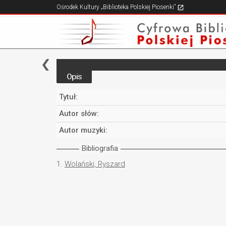
Ośrodek Kultury „Biblioteka Polskiej Piosenki”
Opis
Tytuł:
Autor słów:
Autor muzyki:
Bibliografia
1.
Wolański, Ryszard