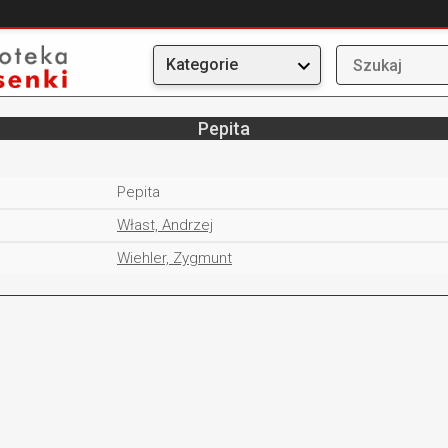
Kategorie
Pepita
Pepita
Włast, Andrzej
Wiehler, Zygmunt