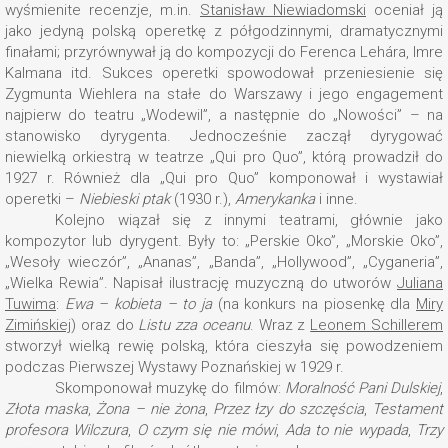
wyśmienite recenzje, m.in.
Stanisław Niewiadomski
oceniał ją
jako jedyną polską operetkę z półgodzinnymi, dramatycznymi
finałami; przyrównywał ją do kompozycji do Ferenca Lehára, Imre
Kalmana itd. Sukces operetki spowodował przeniesienie się
Zygmunta Wiehlera na stałe do Warszawy i jego engagement
najpierw do teatru „Wodewil”, a następnie do „Nowości” – na
stanowisko dyrygenta. Jednocześnie zaczął dyrygować
niewielką orkiestrą w teatrze „Qui pro Quo”, którą prowadził do
1927 r. Również dla „Qui pro Quo” komponował i wystawiał
operetki –
Niebieski ptak
(1930 r.),
Amerykanka
i inne.
Kolejno wiązał się z innymi teatrami, głównie jako
kompozytor lub dyrygent. Były to: „Perskie Oko”, „Morskie Oko”,
„Wesoły wieczór”, „Ananas”, „Banda”, „Hollywood”, „Cyganeria”,
„Wielka Rewia”. Napisał ilustrację muzyczną do utworów
Juliana
Tuwima
:
Ewa – kobieta – to ja
(na konkurs na piosenkę dla
Miry
Zimińskiej
) oraz do
Listu zza oceanu
. Wraz z
Leonem Schillerem
stworzył wielką rewię polską, która cieszyła się powodzeniem
podczas Pierwszej Wystawy Poznańskiej w 1929 r.
Skomponował muzykę do filmów:
Moralność Pani Dulskiej
,
Złota maska
,
Żona – nie żona
,
Przez łzy do szczęścia
,
Testament
profesora Wilczura
,
O czym się nie mówi
,
Ada to nie wypada
,
Trzy