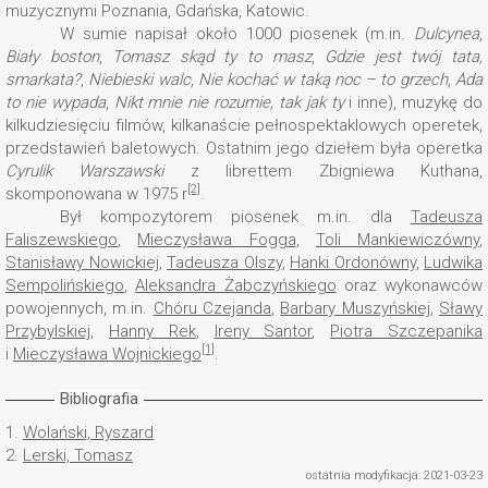
muzycznymi Poznania, Gdańska, Katowic.
W sumie napisał około 1000 piosenek (m.in.
Dulcynea
,
Biały boston
,
Tomasz skąd ty to masz
,
Gdzie jest twój tata,
smarkata?
,
Niebieski walc
,
Nie kochać w taką noc – to grzech
,
Ada
to nie wypada
,
Nikt mnie nie rozumie, tak jak ty
i inne), muzykę do
kilkudziesięciu filmów, kilkanaście pełnospektaklowych operetek,
przedstawień baletowych. Ostatnim jego dziełem była operetka
Cyrulik Warszawski
z librettem Zbigniewa Kuthana,
[2]
skomponowana w 1975 r
.
Był kompozytorem piosenek m.in. dla
Tadeusza
Faliszewskiego
,
Mieczysława Fogga
,
Toli Mankiewiczówny
,
Stanisławy Nowickiej
,
Tadeusza Olszy
,
Hanki Ordonówny
,
Ludwika
Sempolińskiego
,
Aleksandra Żabczyńskiego
oraz wykonawców
powojennych, m.in.
Chóru Czejanda
,
Barbary Muszyńskiej
,
Sławy
Przybylskiej
,
Hanny Rek
,
Ireny Santor
,
Piotra Szczepanika
[1]
i
Mieczysława Wojnickiego
.
Bibliografia
1.
Wolański, Ryszard
2.
Lerski, Tomasz
ostatnia modyfikacja: 2021-03-23