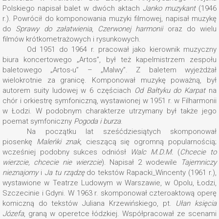
Polskiego napisał balet w dwóch aktach
Janko muzykant
(1946
r.). Powrócił do komponowania muzyki filmowej, napisał muzykę
do
Sprawy do załatwienia
,
Czerwonej harmonii
oraz do wielu
filmów krótkometrażowych i rysunkowych.
Od 1951 do 1964 r. pracował jako kierownik muzyczny
biura koncertowego „Artos”, był też kapelmistrzem zespołu
baletowego „Artos-u” – „Malwy”. Z baletem wyjeżdżał
wielokrotnie za granicę. Komponował muzykę poważną, był
autorem suity ludowej w 6 częściach
Od Bałtyku do Karpat
na
chór i orkiestrę symfoniczną, wystawionej w 1951 r. w Filharmonii
w Łodzi. W podobnym charakterze utrzymany był także jego
poemat symfoniczny
Pogoda i burza
.
Na początku lat sześćdziesiątych skomponował
piosenkę
Maleńki znak
, cieszącą się ogromną popularnością;
wcześniej podobny sukces odniósł
Walc M.D.M.
(
Chcecie to
wierzcie, chcecie nie wierzcie
). Napisał 2 wodewile
Tajemniczy
nieznajomy
i
Ja tu rządzę
do tekstów Rapacki_Wincenty (1961 r.),
wystawione w Teatrze Ludowym w Warszawie, w Opolu, Łodzi,
Szczecinie i Gdyni. W 1963 r. skomponował czteroaktową operę
komiczną do tekstów Juliana Krzewińskiego, pt.
Ułan księcia
Józefa
, graną w operetce łódzkiej. Współpracował ze scenami