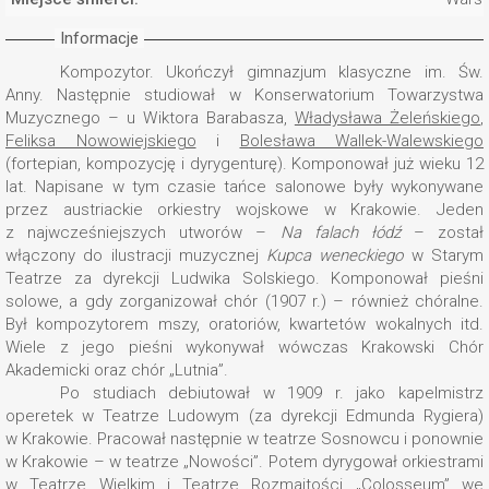
Informacje
Kompozytor. Ukończył gimnazjum klasyczne im. Św.
Anny. Następnie studiował w Konserwatorium Towarzystwa
Muzycznego – u Wiktora Barabasza,
Władysława Żeleńskiego
,
Feliksa Nowowiejskiego
i
Bolesława Wallek-Walewskiego
(fortepian, kompozycję i dyrygenturę). Komponował już wieku 12
lat. Napisane w tym czasie tańce salonowe były wykonywane
przez austriackie orkiestry wojskowe w Krakowie. Jeden
z najwcześniejszych utworów –
Na falach łódź
– został
włączony do ilustracji muzycznej
Kupca weneckiego
w Starym
Teatrze za dyrekcji Ludwika Solskiego. Komponował pieśni
solowe, a gdy zorganizował chór (1907 r.) – również chóralne.
Był kompozytorem mszy, oratoriów, kwartetów wokalnych itd.
Wiele z jego pieśni wykonywał wówczas Krakowski Chór
Akademicki oraz chór „Lutnia”.
Po studiach debiutował w 1909 r. jako kapelmistrz
operetek w Teatrze Ludowym (za dyrekcji Edmunda Rygiera)
w Krakowie. Pracował następnie w teatrze Sosnowcu i ponownie
w Krakowie – w teatrze „Nowości”. Potem dyrygował orkiestrami
w Teatrze Wielkim i Teatrze Rozmaitości „Colosseum” we