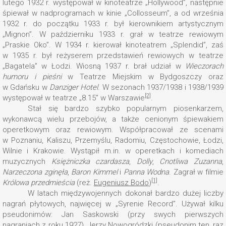
lutego 1932 r. występował w kinoteatrze „Hollywood”, następnie
śpiewał w nadprogramach w kinie „Collosseum”, a od września
1932 r. do początku 1933 r. był kierownikiem artystycznym
„Mignon”. W październiku 1933 r. grał w teatrze rewiowym
„Praskie Oko”. W 1934 r. kierował kinoteatrem „Splendid”, zaś
w 1935 r. był reżyserem przedstawień rewiowych w teatrze
„Bagatela” w Łodzi. Wiosną 1937 r. brał udział w
Wieczorach
humoru i pieśni
w Teatrze Miejskim w Bydgoszczy oraz
w Gdańsku w
Danziger Hotel
. W sezonach 1937/1938 i 1938/1939
[2]
występował w teatrze „8.15” w Warszawie
.
Stał się bardzo szybko popularnym piosenkarzem,
wykonawcą wielu przebojów, a także cenionym śpiewakiem
operetkowym oraz rewiowym. Współpracował ze scenami
w Poznaniu, Kaliszu, Przemyślu, Radomiu, Częstochowie, Łodzi,
Wilnie i Krakowie. Wystąpił m.in. w operetkach i komediach
muzycznych
Księżniczka czardasza
,
Dolly
,
Cnotliwa Zuzanna
,
Narzeczona zginęła
,
Baron Kimmel
i
Panna Wodna
. Zagrał w filmie
[1]
Królowa przedmieścia
(reż.
Eugeniusz Bodo
)
.
W latach międzywojennych dokonał bardzo dużej liczby
nagrań płytowych, najwięcej w „Syrenie Record”. Używał kilku
pseudonimów: Jan Saskowski (przy swych pierwszych
nagraniach z roku 1927), Jerzy Nowogródzki (pseudonim ten, raz