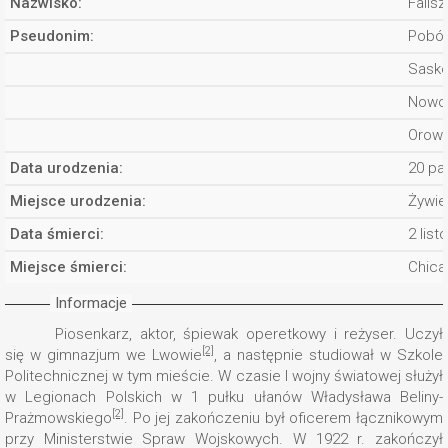
Nazwisko:
Falis
Pseudonim:
Pobóg
Sasko
Nowog
Orows
Data urodzenia:
20 pa
Miejsce urodzenia:
Żywie
Data śmierci:
2 lis
Miejsce śmierci:
Chica
Informacje
Piosenkarz, aktor, śpiewak operetkowy i reżyser. Uczył
[2]
się w gimnazjum we Lwowie
, a następnie studiował w Szkole
Politechnicznej w tym mieście. W czasie I wojny światowej służył
w Legionach Polskich w 1 pułku ułanów Władysława Beliny-
[2]
Prażmowskiego
. Po jej zakończeniu był oficerem łącznikowym
przy Ministerstwie Spraw Wojskowych. W 1922 r. zakończył