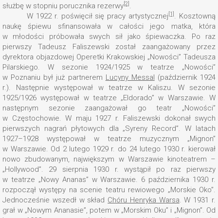
[2]
służbę w stopniu porucznika rezerwy
.
[1]
W 1922 r. poświęcił się pracy artystycznej
. Kosztowną
naukę śpiewu sfinansowała w całości jego matka, która
w młodości próbowała swych sił jako śpiewaczka. Po raz
pierwszy Tadeusz Faliszewski został zaangażowany przez
dyrektora objazdowej Operetki Krakowskiej „Nowości” Tadeusza
Pilarskiego. W sezonie 1924/1925 w teatrze „Nowości”
w Poznaniu był już partnerem
Lucyny Messal
(październik 1924
r.). Następnie występował w teatrze w Kaliszu. W sezonie
1925/1926 występował w teatrze „Eldorado” w Warszawie. W
następnym sezonie zaangażował go teatr „Nowości”
w Częstochowie. W maju 1927 r. Faliszewski dokonał swych
pierwszych nagrań płytowych dla „Syreny Record”. W latach
1927–1928 występował w teatrze muzycznym „Mignon”
w Warszawie. Od 2 lutego 1929 r. do 24 lutego 1930 r. kierował
nowo zbudowanym, największym w Warszawie kinoteatrem –
„Hollywood”. 29 sierpnia 1930 r. wystąpił po raz pierwszy
w teatrze „Nowy Ananas” w Warszawie. 6 października 1930 r.
rozpoczął występy na scenie teatru rewiowego „Morskie Oko”.
Jednocześnie wszedł w skład
Chóru Henryka Warsa
. W 1931 r.
grał w „Nowym Ananasie”, potem w „Morskim Oku” i „Mignon”. Od