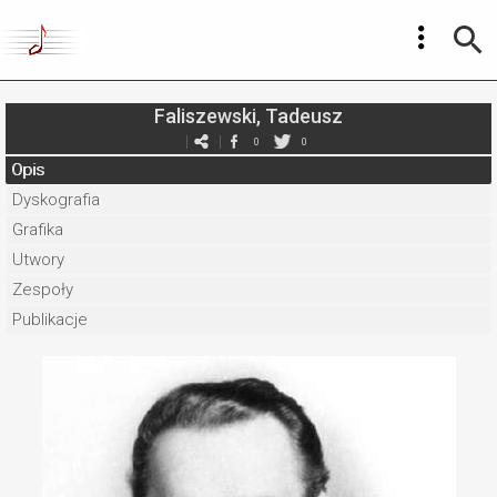
Faliszewski, Tadeusz
0
0
Opis
Dyskografia
Grafika
Utwory
Zespoły
Publikacje