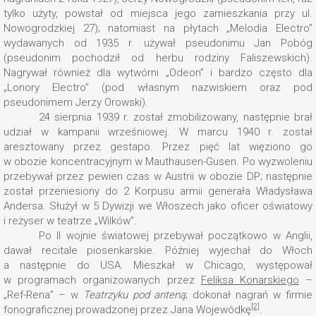
tylko użyty, powstał od miejsca jego zamieszkania przy ul.
Nowogrodzkiej 27); natomiast na płytach „Melodia Electro”
wydawanych od 1935 r. używał pseudonimu Jan Pobóg
(pseudonim pochodził od herbu rodziny Faliszewskich).
Nagrywał również dla wytwórni „Odeon” i bardzo często dla
„Lonory Electro” (pod własnym nazwiskiem oraz pod
pseudonimem Jerzy Orowski).
24 sierpnia 1939 r. został zmobilizowany, następnie brał
udział w kampanii wrześniowej. W marcu 1940 r. został
aresztowany przez gestapo. Przez pięć lat więziono go
w obozie koncentracyjnym w Mauthausen-Gusen. Po wyzwoleniu
przebywał przez pewien czas w Austrii w obozie DP; następnie
został przeniesiony do 2 Korpusu armii generała Władysława
Andersa. Służył w 5 Dywizji we Włoszech jako oficer oświatowy
i reżyser w teatrze „Wilków”.
Po II wojnie światowej przebywał początkowo w Anglii,
dawał recitale piosenkarskie. Później wyjechał do Włoch
a następnie do USA. Mieszkał w Chicago, występował
w programach organizowanych przez
Feliksa Konarskiego
–
„Ref-Rena” – w
Teatrzyku pod anteną
; dokonał nagrań w firmie
[2]
fonograficznej prowadzonej przez Jana Wojewódkę
.