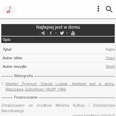
Najlepiej jest w domu
0
0
Opis
Tytuł:
Najle
Autor słów:
Starsk
Autor muzyki:
Wiehl
Bibliografia
1.
Wiehler Zygmunt, Starski Ludwik,
Najlepiej jest w domu
,
Warszawa, Gebethner i Wolff, 1946
Finansowanie
Zrealizowano ze środków Ministra Kultury i Dziedzictwa
Narodowego.
ostatnia modyfikacja: 2010-05-24