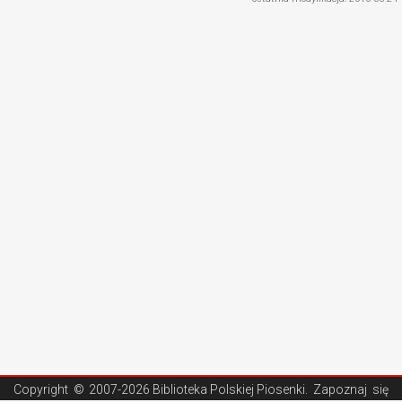
Copyright ©
2007-2026 Biblioteka Polskiej Piosenki
. Zapoznaj się