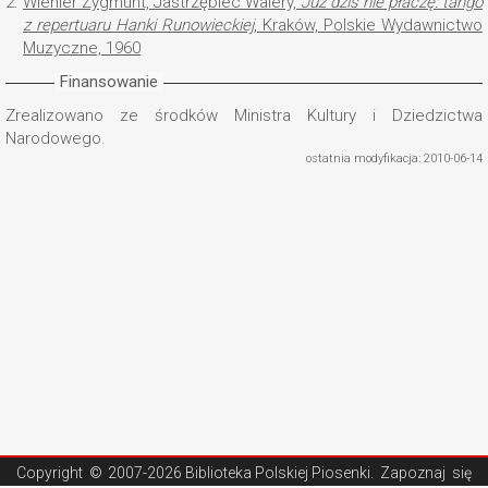
2.
Wiehler Zygmunt, Jastrzębiec Walery,
Już dziś nie płaczę: tango
z repertuaru Hanki Runowieckiej
, Kraków, Polskie Wydawnictwo
Muzyczne, 1960
Finansowanie
Zrealizowano ze środków Ministra Kultury i Dziedzictwa
Narodowego.
ostatnia modyfikacja: 2010-06-14
Copyright ©
2007-2026 Biblioteka Polskiej Piosenki
. Zapoznaj się