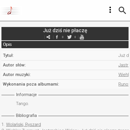
Już dziś nie płaczę
0
0
Opis
Tytuł:
Już d
Autor słów:
Jastr
Autor muzyki:
Wiehl
Wykonania poza albumami:
Runow
Informacje
Tango.
Bibliografia
1.
Wolański, Ryszard