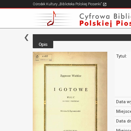
Ośrodek Kultury „Biblioteka Polskiej Piosenki”
Opis
Tytuł:
Data w
Miejsc
Data d
Miejsc