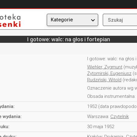
Kategorie
I gotowe: walc: na głos i fortepian
I gotowe: walc: na głos i
Wiehler, Zygmunt
(muzy
Żytomirski, Eugeniusz
(s
Rudziński, Witold
(redakc
Oznaczenie autora wg w
Obsada instrumentalna: 
ydania:
1952 (data prawdopodo
e wydania:
Warszawa:
Czytelnik
ruku:
30 maja 1952
e druku:
Kraków:
Drukarnia „Czyte