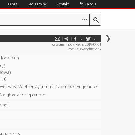
O nas
Regulaminy
Kontakt
Zaloguj
⋯
0
0
ostatnia modyfikacja: 2019-04-01
status: zweryfikowany
 fortepian
ka)
łowa)
ja)
ydawcy: Wiehler Zygmunt, Żytomirski Eugeniusz
Na głos z fortepianem.
bna)
lnika” Nr 3