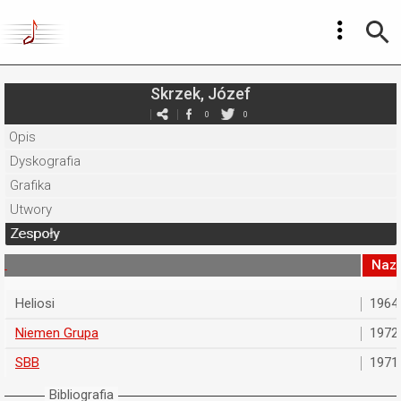
Skrzek, Józef
0
0
Opis
Dyskografia
Grafika
Utwory
Zespoły
Naz
Heliosi
1964
Niemen Grupa
1972
SBB
1971
Bibliografia