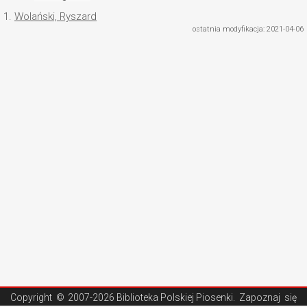
1.
Wolański, Ryszard
ostatnia modyfikacja: 2021-04-06
Copyright ©
2007-2026 Biblioteka Polskiej Piosenki
. Zapoznaj się