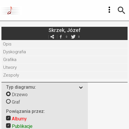
Skrzek, Józef
0
0
Opis
Dyskografia
Grafika
Utwory
Zespoły
Typ diagramu:
Drzewo
Graf
Powiązania przez:
Albumy
Publikacje