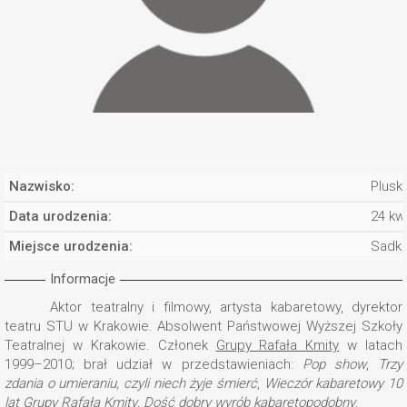
Nazwisko:
Plusk
Data urodzenia:
24 kw
Miejsce urodzenia:
Sadk
Informacje
Aktor teatralny i filmowy, artysta kabaretowy, dyrektor
teatru STU w Krakowie. Absolwent Państwowej Wyższej Szkoły
Teatralnej w Krakowie. Członek
Grupy Rafała Kmity
w latach
1999–2010; brał udział w przedstawieniach:
Pop show
,
Trzy
zdania o umieraniu, czyli niech żyje śmierć
,
Wieczór kabaretowy 10
lat Grupy Rafała Kmity
,
Dość dobry wyrób kabaretopodobny
.