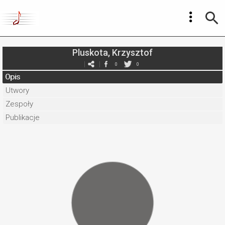
Pluskota, Krzysztof
0
0
Opis
Utwory
Zespoły
Publikacje