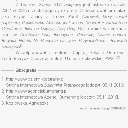
Z Teatrem Scena STU związany jest aktorsko od roku
2002, w 2016 r. został jego dyrektorem. Zadebiutował tam także
jako reżyser. Znany z filmów:
Karol. Człowiek, który został
papieżem
,
Popiełuszko.Wolność jest w nas
,
Generał – zamach na
Gibraltarze
,
Bilet na księżyc
,
Dżej Dżej
. Gra również w serialach,
m.in. w
Chichocie losu
,
Blondynce
,
Generale
,
Czasie honoru
,
Brzyduli
,
Hotelu 52
,
Przepisie na życie
,
Przyjaciółkach
i
Barwach
[1]
szczęścia
.
Współpracował z teatrami: Capitol, Polonia, Och-Teatr,
[2]
Teatr Rozrywki Chorzów, teatr STU i teatr krakowskiej PWST
.
Bibliografia
1.
http://www.dziennikteatralny.pl
Strona internetowa
Dziennika Teatralnego
[odczyt: 05.11.2016].
2.
http://www.agencjabumerang.pl
Strona internetowa Agencji Bumerang [odczyt: 05.11.2016].
3.
Kozłowska, Agnieszka
ostatnia modyfikacja: 2018-08-24