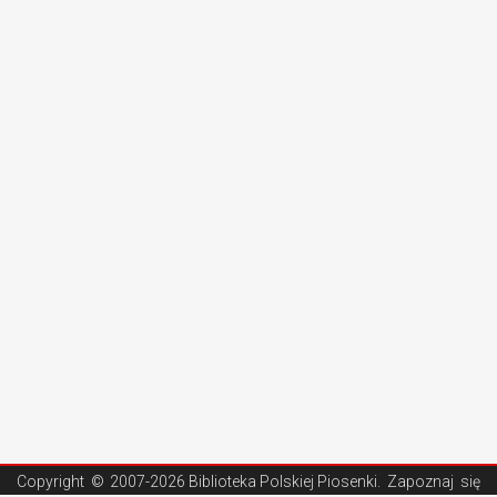
Copyright ©
2007-2026 Biblioteka Polskiej Piosenki
. Zapoznaj się