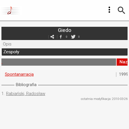
Giedo
0
0
Opis
Zespoły
Naz
Spontanarracja
1999
Bibliografia
1.
Rabiański, Radosław
ostatnia modyfikacja: 2010-03-26