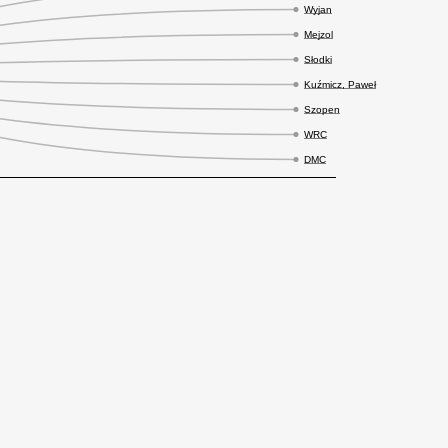
Wyjan
Mejzol
Słodki
Kuźmicz, Paweł
Szopen
WRC
DMC