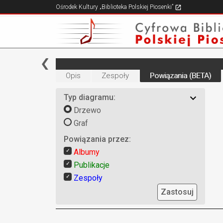
Ośrodek Kultury „Biblioteka Polskiej Piosenki”
Opis
Zespoły
Powiązania (BETA)
Typ diagramu:
Drzewo
Graf
Powiązania przez:
Albumy
Publikacje
Zespoły
Zastosuj