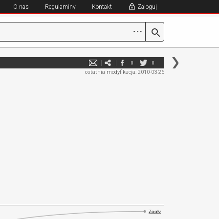
O nas
Regulaminy
Kontakt
Zaloguj
⋯
0
0
ostatnia modyfikacja: 2010-03-26
Żoołv