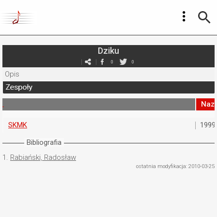
Dziku
0
0
Opis
Zespoły
Naz
SKMK
1999
Bibliografia
1.
Rabiański, Radosław
ostatnia modyfikacja: 2010-03-25