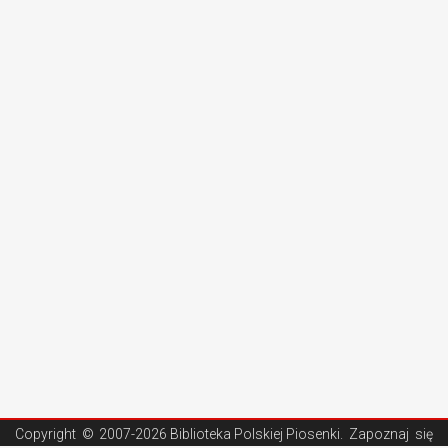
Copyright ©
2007-2026 Biblioteka Polskiej Piosenki
. Zapoznaj się