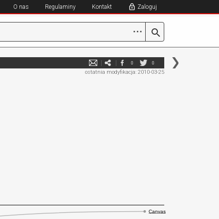
O nas
Regulaminy
Kontakt
Zaloguj
⋯
0
0
ostatnia modyfikacja: 2010-03-25
Canvas