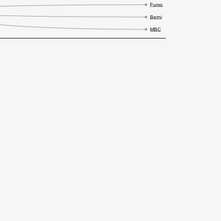
Fumo
Berni
MBC