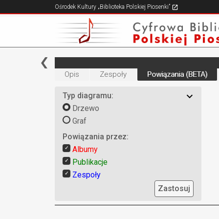
Ośrodek Kultury „Biblioteka Polskiej Piosenki”
Opis
Zespoły
Powiązania (BETA)
Typ diagramu:
Drzewo
Graf
Powiązania przez:
Albumy
Publikacje
Zespoły
Zastosuj