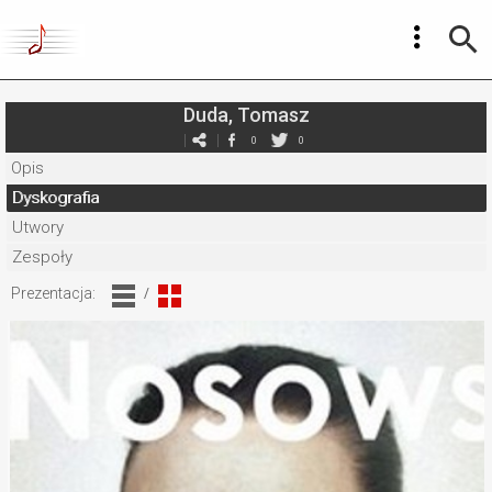
Duda, Tomasz
0
0
Opis
Dyskografia
Utwory
Zespoły
Prezentacja:
/