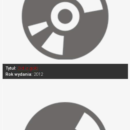
Tytuł:
Old is gold
Rok wydania:
2012