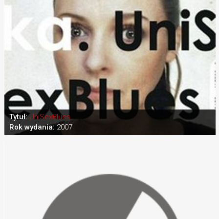
Tytuł:
UniSexBlues
Rok wydania:
2007