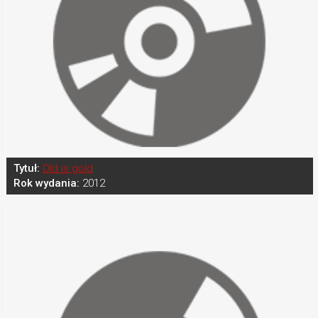
Tytuł:
Old is gold
Rok wydania:
2012