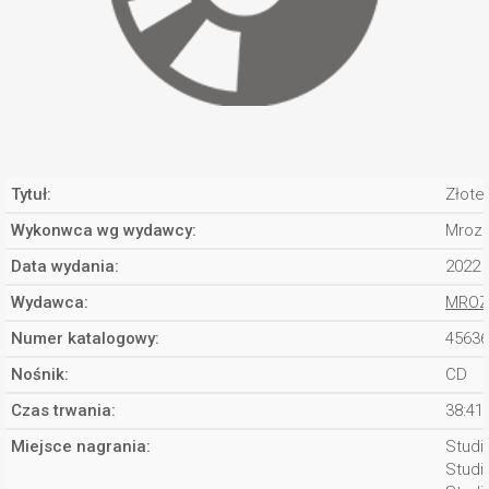
Tytuł:
Złote 
Wykonwca wg wydawcy:
Mroz
Data wydania:
2022
Wydawca:
MROZ
Numer katalogowy:
45636
Nośnik:
CD
Czas trwania:
38:41
Miejsce nagrania:
Studi
Studio