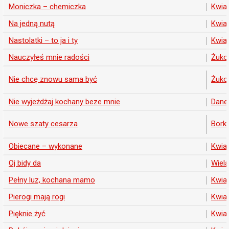
Moniczka – chemiczka
Kwia
Na jedną nutą
Kwia
Nastolatki – to ja i ty
Kwia
Nauczyłeś mnie radości
Żuko
Nie chcę znowu sama być
Żuko
Nie wyjeżdżaj kochany beze mnie
Danel
Nowe szaty cesarza
Borko
Obiecane – wykonane
Kwia
Oj bidy da
Wiela
Pełny luz, kochana mamo
Kwia
Pierogi mają rogi
Kwia
Pięknie żyć
Kwia