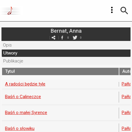
Bernat, Anna
0
0
Opis
Utwory
Publikacje
Tytuł
Auto
A radości będzie tyle
Pałła
Baśń o Calineczce
Pałła
Baśń o małej Syrence
Pałła
Baśń o słowiku
Pałła