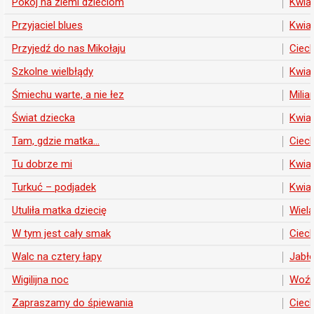
Pokój na ziemi dzieciom
Kwia
Przyjaciel blues
Kwia
Przyjedź do nas Mikołaju
Ciech
Szkolne wielbłądy
Kwia
Śmiechu warte, a nie łez
Milia
Świat dziecka
Kwia
Tam, gdzie matka...
Ciech
Tu dobrze mi
Kwia
Turkuć – podjadek
Kwia
Utuliła matka dziecię
Wiela
W tym jest cały smak
Ciech
Walc na cztery łapy
Jabło
Wigilijna noc
Woźn
Zapraszamy do śpiewania
Ciech