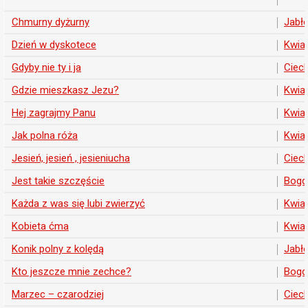
Chmurny dyżurny
Jabło
Dzień w dyskotece
Kwia
Gdyby nie ty i ja
Ciech
Gdzie mieszkasz Jezu?
Kwia
Hej zagrajmy Panu
Kwia
Jak polna róża
Kwia
Jesień, jesień , jesieniucha
Ciech
Jest takie szczęście
Bogd
Każda z was się lubi zwierzyć
Kwia
Kobieta ćma
Kwia
Konik polny z kolędą
Jabło
Kto jeszcze mnie zechce?
Bogd
Marzec – czarodziej
Ciech