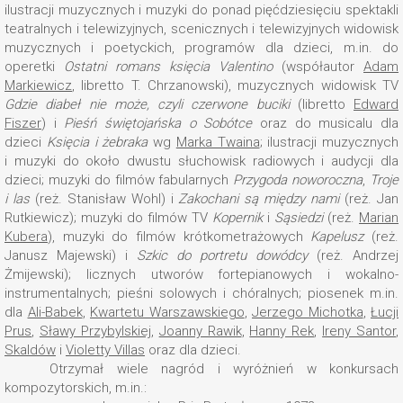
ilustracji muzycznych i muzyki do ponad pięćdziesięciu spektakli
teatralnych i telewizyjnych, scenicznych i telewizyjnych widowisk
muzycznych i poetyckich, programów dla dzieci, m.in. do
operetki
Ostatni romans księcia Valentino
(współautor
Adam
Markiewicz
, libretto T. Chrzanowski), muzycznych widowisk TV
Gdzie diabeł nie może, czyli czerwone buciki
(libretto
Edward
Fiszer
) i
Pieśń świętojańska o Sobótce
oraz do musicalu dla
dzieci
Księcia i żebraka
wg
Marka Twaina
; ilustracji muzycznych
i muzyki do około dwustu słuchowisk radiowych i audycji dla
dzieci; muzyki do filmów fabularnych
Przygoda noworoczna
,
Troje
i las
(reż. Stanisław Wohl) i
Zakochani są między nami
(reż. Jan
Rutkiewicz); muzyki do filmów TV
Kopernik
i
Sąsiedzi
(reż.
Marian
Kubera
), muzyki do filmów krótkometrażowych
Kapelusz
(reż.
Janusz Majewski) i
Szkic do portretu dowódcy
(reż. Andrzej
Żmijewski); licznych utworów fortepianowych i wokalno-
instrumentalnych; pieśni solowych i chóralnych; piosenek m.in.
dla
Ali-Babek
,
Kwartetu Warszawskiego
,
Jerzego Michotka
,
Łucji
Prus
,
Sławy Przybylskiej
,
Joanny Rawik
,
Hanny Rek
,
Ireny Santor
,
Skaldów
i
Violetty Villas
oraz dla dzieci.
Otrzymał wiele nagród i wyróżnień w konkursach
kompozytorskich, m.in.: