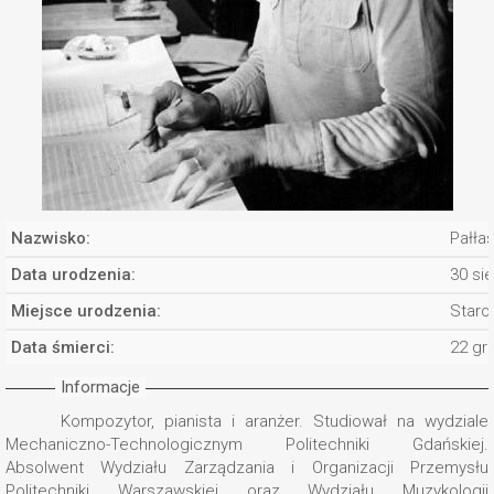
Nazwisko:
Pałła
Data urodzenia:
30 si
Miejsce urodzenia:
Staro
Data śmierci:
22 gr
Informacje
Kompozytor, pianista i aranżer. Studiował na wydziale
Mechaniczno-Technologicznym Politechniki Gdańskiej.
Absolwent Wydziału Zarządzania i Organizacji Przemysłu
Politechniki Warszawskiej oraz Wydziału Muzykologii