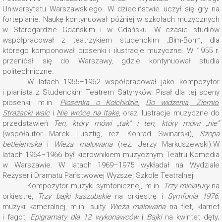
Uniwersytetu Warszawskiego. W dzieciństwie uczył się gry na
fortepianie. Naukę kontynuował później w szkołach muzycznych
w Starogardzie Gdańskim i w Gdańsku. W czasie studiów
współpracował z teatrzykiem studenckim „Bim-Bom”, dla
którego komponował piosenki i ilustracje muzyczne. W 1955 r.
przeniósł się do Warszawy, gdzie kontynuował studia
politechniczne.
W latach 1955–1962 współpracował jako kompozytor
i pianista z Studenckim Teatrem Satyryków. Pisał dla tej sceny
piosenki, m.in.
Piosenka o Kolchidzie
,
Do widzenia, Ziemio
,
Strażacki walc
i
Nie wrócę na Itakę
, oraz ilustracje muzyczne do
przedstawień
Ten, który mówi „tak” i ten, który mówi „nie”
(współautor
Marek Lusztig
, reż. Konrad Swinarski),
Szopa
betlejemska
i
Wieża malowana
(reż. Jerzy Markuszewski).W
latach 1964–1966 był kierownikiem muzycznym Teatru Komedia
w Warszawie. W latach 1969–1975 wykładał na Wydziale
Reżyserii Dramatu Państwowej Wyższej Szkole Teatralnej.
Kompozytor muzyki symfonicznej, m.in.
Trzy miniatury
na
orkiestrę,
Trzy bajki kaszubskie
na orkiestrę i
Symfonia 1976
;
muzyki kameralnej, m.in. suity
Wieża malowana
na flet, klarnet
i fagot,
Epigramaty dla 12 wykonawców
i
Bajki
na kwintet dęty;