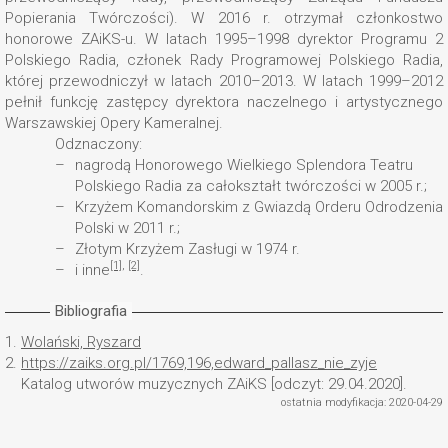
Popierania Twórczości). W 2016 r. otrzymał członkostwo
honorowe ZAiKS-u. W latach 1995–1998 dyrektor Programu 2
Polskiego Radia, członek Rady Programowej Polskiego Radia,
której przewodniczył w latach 2010–2013. W latach 1999–2012
pełnił funkcję zastępcy dyrektora naczelnego i artystycznego
Warszawskiej Opery Kameralnej.
Odznaczony:
nagrodą Honorowego Wielkiego Splendora Teatru
Polskiego Radia za całokształt twórczości w 2005 r.;
Krzyżem Komandorskim z Gwiazdą Orderu Odrodzenia
Polski w 2011 r.;
Złotym Krzyżem Zasługi w 1974 r.
[1]
,
[2]
i inne
.
Bibliografia
1.
Wolański, Ryszard
2.
https://zaiks.org.pl/1769,196,edward_pallasz_nie_zyje
Katalog utworów muzycznych ZAiKS [odczyt: 29.04.2020].
ostatnia modyfikacja: 2020-04-29