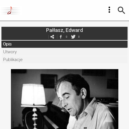
Pałłasz, Edward
0
0
Opis
Utwory
Publikacje