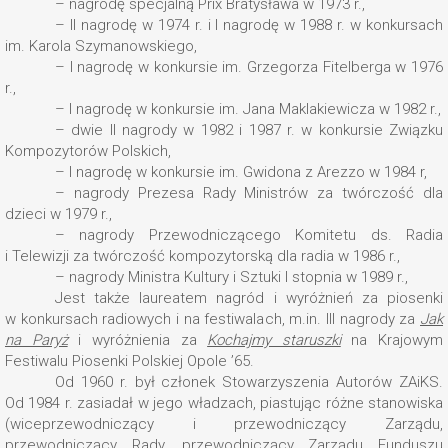
– nagrodę specjalną Prix Bratysława w 1973 r.,
– II nagrodę w 1974 r. i I nagrodę w 1988 r. w konkursach
im. Karola Szymanowskiego,
– I nagrodę w konkursie im. Grzegorza Fitelberga w 1976
r.,
– I nagrodę w konkursie im. Jana Maklakiewicza w 1982 r.,
– dwie II nagrody w 1982 i 1987 r. w konkursie Związku
Kompozytorów Polskich,
– I nagrodę w konkursie im. Gwidona z Arezzo w 1984 r,
– nagrody Prezesa Rady Ministrów za twórczość dla
dzieci w 1979 r.,
– nagrody Przewodniczącego Komitetu ds. Radia
i Telewizji za twórczość kompozytorską dla radia w 1986 r.,
– nagrody Ministra Kultury i Sztuki I stopnia w 1989 r.,
Jest także laureatem nagród i wyróżnień za piosenki
w konkursach radiowych i na festiwalach, m.in. III nagrody za
Jak
na Paryż
i wyróżnienia za
Kochajmy staruszki
na Krajowym
Festiwalu Piosenki Polskiej Opole ’65.
Od 1960 r. był członek Stowarzyszenia Autorów ZAiKS.
Od 1984 r. zasiadał w jego władzach, piastując różne stanowiska
(wiceprzewodniczący i przewodniczący Zarządu,
przewodniczący Rady, przewodniczący Zarządu Funduszu