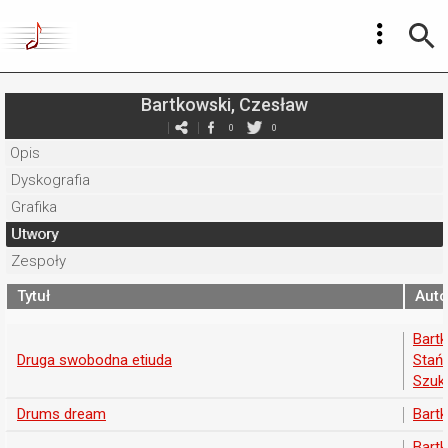
Bartkowski, Czesław
0
0
Opis
Dyskografia
Grafika
Utwory
Zespoły
Tytuł
Auto
Bart
Druga swobodna etiuda
Stań
Szuk
Drums dream
Bart
Bart