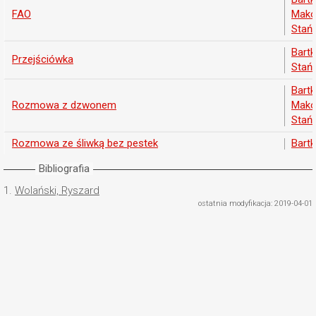
FAO
Mako
Stań
Bart
Przejściówka
Stań
Bart
Rozmowa z dzwonem
Mako
Stań
Rozmowa ze śliwką bez pestek
Bart
Bibliografia
1.
Wolański, Ryszard
ostatnia modyfikacja: 2019-04-01