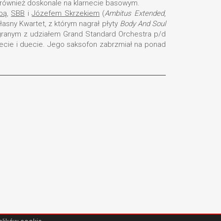
ał również doskonale na klarnecie basowym.
pą
,
SBB
i
Józefem Skrzekiem
(
Ambitus Extended
,
łasny Kwartet, z którym nagrał płyty
Body And Soul
ranym z udziałem Grand Standard Orchestra p/d
tecie i duecie. Jego saksofon zabrzmiał na ponad