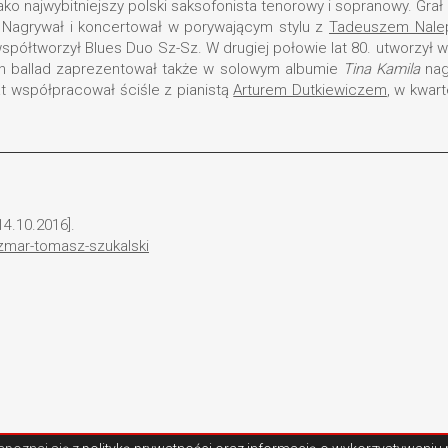
jako najwybitniejszy polski saksofonista tenorowy i sopranowy. Gr
. Nagrywał i koncertował w porywającym stylu z
Tadeuszem Nale
spółtworzył Blues Duo Sz-Sz. W drugiej połowie lat 80. utworzył w
ych ballad zaprezentował także w solowym albumie
Tina Kamila
nag
at współpracował ściśle z pianistą
Arturem Dutkiewiczem
, w kwar
4.10.2016].
zmar-tomasz-szukalski