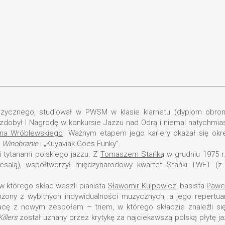
cznego, studiował w PWSM w klasie klarnetu (dyplom obronił j
zdobył I Nagrodę w konkursie Jazzu nad Odrą i niemal natychmias
yna Wróblewskiego
. Ważnym etapem jego kariery okazał się ok
k
Winobranie
i „Kuyaviak Goes Funky”.
i tytanami polskiego jazzu. Z
Tomaszem Stańką
w grudniu 1975 r
salą), współtworzył międzynarodowy kwartet Stańki TWET (z 
 w którego skład weszli pianista
Sławomir Kulpowicz
, basista
Paweł
ożony z wybitnych indywidualności muzycznych, a jego repertu
acę z nowym zespołem – triem, w którego składzie znaleźli si
illers
został uznany przez krytykę za najciekawszą polską płytę ja