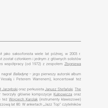
ako saksofonista wiele lat później, w 2003 r.
t został członkiem i jednym z głównych solistów
res współpracy (od 1972) z zespołem
Zbigniewa
. nagrał
Balladynę
– jego pierwszy autorski album
Vesalą i Peterem Warrenem), koncertował też
 Jarzębski
oraz perkusista
Janusz Stefański
.
The
ar tworzyły głównie kompozycje
Kulpowicza
oraz
ę też
Wojciech Karolak
(instrumenty klawiszowe)
zzową lat 80. W ankietach „Jazz Top” czytelników