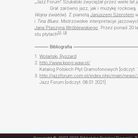
„Jazz Forum” Szukalski zwyciężał przez wiele lat 
Grał zarówno jazz, jak i muzykę rockową
Wojna światów
). Z pianistą
Januszem Szprotem
w
i
Tina Blues
. Mistrzowskie interpretacje jazzow
Jana Ptaszyna Wróblewskiego
. Przez ponad 20 l
[2]
,
[3]
stu płytach
.
Bibliografia
1.
Wolański, Ryszard
2.
http://www.kppg.waw.pl/
Katalog Polskich Płyt Gramofonowych [odczyt: 1
3.
http://jazzforum.com.pl/index.php/main/news/
Jazz Forum [odczyt: 08.01.2021].