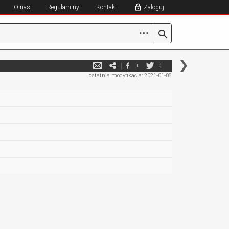
O nas
Regulaminy
Kontakt
Zaloguj
⋯
0
0
ostatnia modyfikacja: 2021-01-08