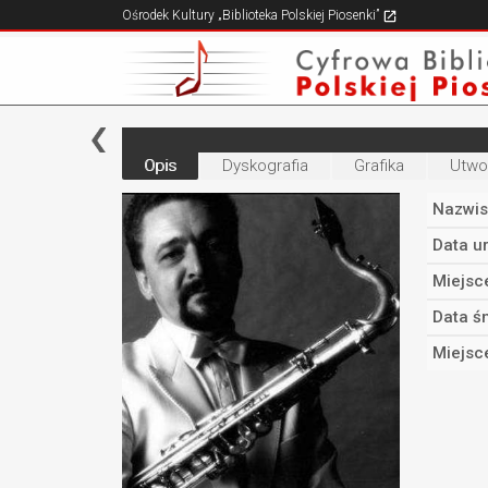
Ośrodek Kultury „Biblioteka Polskiej Piosenki”
Opis
Dyskografia
Grafika
Utwo
Nazwis
Data u
Miejsc
Data śm
Miejsc