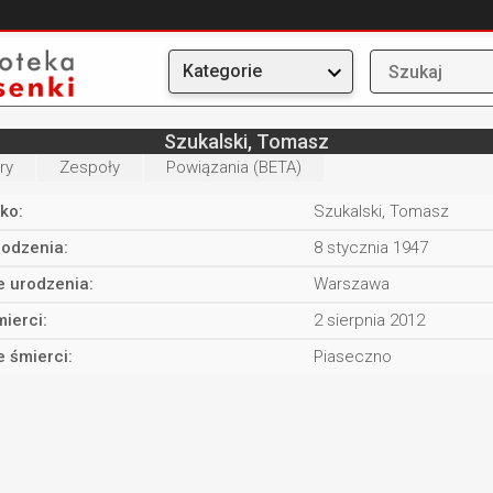
Kategorie
Szukalski, Tomasz
ry
Zespoły
Powiązania (BETA)
ko:
Szukalski, Tomasz
rodzenia:
8 stycznia 1947
e urodzenia:
Warszawa
ierci:
2 sierpnia 2012
e śmierci:
Piaseczno