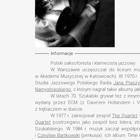
Informacje
Polski saksofonista i klarnecista jazzowy.
W Warszawie uczęszczał do liceum muzy
w Akademii Muzycznej w Katowicach). W 1970 r. 
Studia Jazzowego Polskiego Radia
Jana Ptasz
Namysłowskiego
, z którym nagrał takie albumy ja
W latach 70. Szukalski grywał też z innym
wydany przez ECM (z Dave’em Hollandem i Ve
z trębaczem w duecie.
W 1977 r. zainicjował zespół
The Quartet
,
Quartet
postrzegano jako zespół bez lidera, zł
Szukalskiego. W 1984 r. muzyk zaczął współpr
i
Czesław Bartkowski
(perkusja). Ich album
Time K