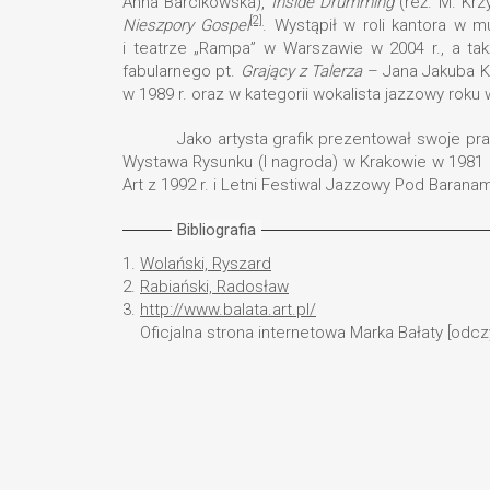
Anna Barcikowska),
Inside Drumming
(reż. M. Krz
[2]
Nieszpory Gospel
. Wystąpił w roli kantora w m
i teatrze „Rampa” w Warszawie w 2004 r., a t
fabularnego pt.
Grający z Talerza
– Jana Jakuba K
w 1989 r. oraz w kategorii wokalista jazzowy rok
Jako artysta grafik prezentował swoje pra
Wystawa Rysunku (I nagroda) w Krakowie w 1981 r.,
Art z 1992 r. i Letni Festiwal Jazzowy Pod Baranam
Bibliografia
1.
Wolański, Ryszard
2.
Rabiański, Radosław
3.
http://www.balata.art.pl/
Oficjalna strona internetowa Marka Bałaty [odczy