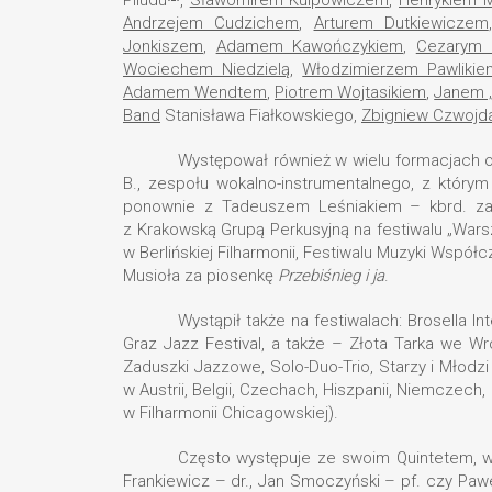
Andrzejem Cudzichem
,
Arturem Dutkiewiczem
Jonkiszem
,
Adamem Kawończykiem
,
Cezarym
Wociechem Niedzielą
,
Włodzimierzem Pawlikie
Adamem Wendtem
,
Piotrem Wojtasikiem
,
Janem 
Band
Stanisława Fiałkowskiego,
Zbigniew Czwojd
Występował również w wielu formacjach o 
B., zespołu wokalno-instrumentalnego, z który
ponownie z Tadeuszem Leśniakiem – kbrd. zało
z Krakowską Grupą Perkusyjną na festiwalu „Warsz
w Berlińskiej Filharmonii, Festiwalu Muzyki Współ
Musioła za piosenkę
Przebiśnieg i ja
.
Wystąpił także na festiwalach: Brosella In
Graz Jazz Festival, a także – Złota Tarka we Wr
Zaduszki Jazzowe, Solo-Duo-Trio, Starzy i Młodzi
w Austrii, Belgii, Czechach, Hiszpanii, Niemczech, R
w Filharmonii Chicagowskiej).
Często występuje ze swoim Quintetem, w 
Frankiewicz – dr., Jan Smoczyński – pf. czy Pa