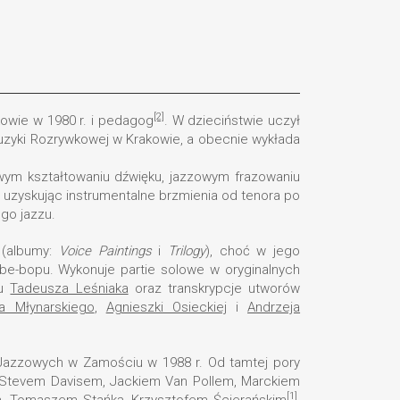
[2]
kowie w 1980 r. i pedagog
. W dzieciństwie uczył
 Muzyki Rozrywkowej w Krakowie, a obecnie wykłada
rowym kształtowaniu dźwięku, jazzowym frazowaniu
m, uzyskując instrumentalne brzmienia od tenora po
go jazzu.
 (albumy:
Voice Paintings
i
Trilogy
), choć w jego
i be-bopu. Wykonuje partie solowe w oryginalnych
iu
Tadeusza Leśniaka
oraz transkrypcje utworów
a Młynarskiego
,
Agnieszki Osieckiej
i
Andrzeja
 Jazzowych w Zamościu w 1988 r. Od tamtej pory
s, Stevem Davisem, Jackiem Van Pollem, Marckiem
[1]
m
,
Tomaszem Stańką
,
Krzysztofem Ścierańskim
,