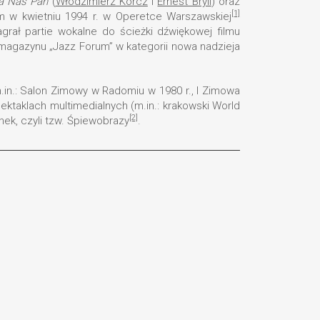
a Nas Pan
(
Włodzimierz Korcz
i
Ernest Bryll
) oraz
[1]
m w kwietniu 1994 r. w Operetce Warszawskiej
rał partie wokalne do ścieżki dźwiękowej filmu
 magazynu „Jazz Forum” w kategorii nowa nadzieja
m.in.: Salon Zimowy w Radomiu w 1980 r., I Zimowa
pektaklach multimedialnych (m.in.: krakowski World
[2]
unek, czyli tzw. Śpiewobrazy
.