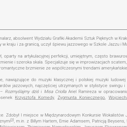
malarz, absolwent Wydziału Grafiki Akademii Sztuk Pięknych w Kra
ty w kraju i za granicą, uczył śpiewu jazzowego w Szkole Jazzu i
l, oparty na artykulacyjnej perfekcji, umiejętnym, często brawu
rzmienie i szeroka skala. Specjalizuje się w improwizacjach scate
ne romantyczne brzmienie ze współczesnymi trendami amerykańskie
, nawiązujące do muzyki klasycznej i polskiej muzyki ludowej
andardów jazzowych, najczęściej utrzymanych w stylistyce swingu 
 –
Rozmyślajmy dziś
i
Misa Criolla
Ariel Ramireza w opracowan
iosenek
Krzysztofa Komedy
,
Zygmunta Koniecznego
,
Wojciech
tyce. Zdobył I miejsce w Międzynarodowym Konkursie Wokalistów
[1]
cznymi
, m.in. z Billym Hartem, Ernie Adamsem, Patricją Beysen
Miśkiewiczem
,
Zbigniewem Namysłowskim
,
Januszem Skowrone