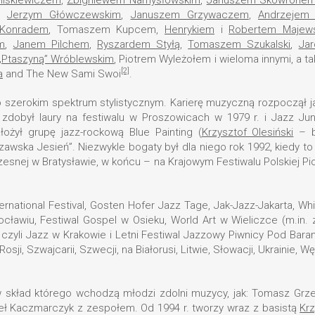
,
Jerzym Główczewskim
,
Januszem Grzywaczem
,
Andrzejem 
 Konradem
, Tomaszem Kupcem,
Henrykiem
i
Robertem Majews
m
,
Janem Pilchem
,
Ryszardem Styłą
,
Tomaszem Szukalski
,
Ja
„Ptaszyną” Wróblewskim
, Piotrem Wyleżołem i wieloma innymi, a t
[2]
a
and The New Sami Swoi
.
szerokim spektrum stylistycznym. Karierę muzyczną rozpoczął ja
m zdobył laury na festiwalu w Proszowicach w 1979 r. i Jazz Ju
żył grupę jazz-rockową Blue Painting (
Krzysztof Olesiński
– b
awska Jesień”. Niezwykle bogaty był dla niego rok 1992, kiedy to p
czesnej w Bratysławie, w końcu – na Krajowym Festiwalu Polskiej P
ternational Festival, Gosten Hofer Jazz Tage, Jak-Jazz-Jakarta, Whi
ocławiu, Festiwal Gospel w Osieku, World Art w Wieliczce (m.in.
 czyli Jazz w Krakowie i Letni Festiwal Jazzowy Piwnicy Pod Bara
osji, Szwajcarii, Szwecji, na Białorusi, Litwie, Słowacji, Ukrainie, 
skład którego wchodzą młodzi zdolni muzycy, jak: Tomasz Grzeg
weł Kaczmarczyk z zespołem. Od 1994 r. tworzy wraz z basistą
Kr