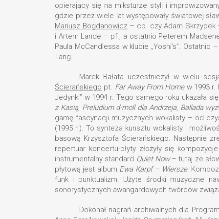
opierający się na miksturze styli i improwizowa
gdzie przez wiele lat występowały światowej sła
Mariusz Bogdanowicz
– cb. czy Adam Skrzypek –
i Artem Lande – pf., a ostatnio Peterem Madsene
Paula McCandlessa w klubie „Yoshi’s”. Ostatnio – 
Tang.
Marek Bałata uczestniczył w wielu sesj
Ścierańskiego
pt.
Far Away From Home
w 1993 r. 
Jedynki” w 1994 r. Tego samego roku ukazała się
z Kasią
,
Preludium d-moll dla Andrzeja
,
Ballada wyz
gamę fascynacji muzycznych wokalisty – od czy
(1995 r.). To synteza kunsztu wokalisty i możliwo
basową Krzysztofa Ścierańskiego. Następnie zr
repertuar koncertu-płyty złożyły się kompozycj
instrumentalny standard
Quiet Now
– tutaj ze słow
płytową jest album
Ewa Karpf – Wiersze
. Kompozy
funk i punktualizm. Użyte środki muzyczne n
sonorystycznych awangardowych twórców związany
Dokonał nagrań archiwalnych dla Programu