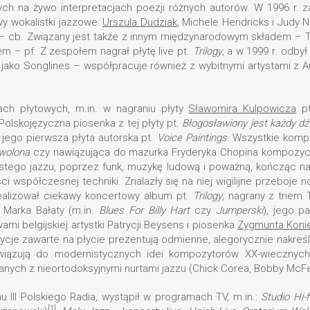
nych na żywo interpretacjach poezji różnych autorów. W 1996 r. 
wy wokalistki jazzowe:
Urszula Dudziak
, Michele Hendricks i Judy 
 cb. Związany jest także z innym międzynarodowym składem – Tri
m – pf. Z zespołem nagrał płytę live pt.
Trilogy
, a w 1999 r. odb
jako Songlines – współpracuje również z wybitnymi artystami z Austr
ach płytowych, m.in. w nagraniu płyty
Sławomira Kulpowicza
p
Polskojęzyczna piosenka z tej płyty pt.
Błogosławiony jest każdy dź
 jego pierwsza płyta autorska pt.
Voice Paintings
. Wszystkie kompo
wolona
czy nawiązująca do mazurka Fryderyka Chopina kompozy
stego jazzu, poprzez funk, muzykę ludową i poważną, kończąc na
ści współczesnej techniki. Znalazły się na niej wigilijne przeboj
ealizował ciekawy koncertowy album pt.
Trilogy
, nagrany z triem 
e Marka Bałaty (m.in.
Blues For Billy Hart
czy
Jumperski
), jego p
ami belgijskiej artystki Patrycji Beysens i piosenka
Zygmunta Koni
cje zawarte na płycie prezentują odmienne, alegorycznie nakre
awiązują do modernistycznych idei kompozytorów XX-wiecznych
ch z nieortodoksyjnymi nurtami jazzu (Chick Corea, Bobby McFe
 III Polskiego Radia, wystąpił w programach TV, m.in.:
Studio Hi-f
[1]