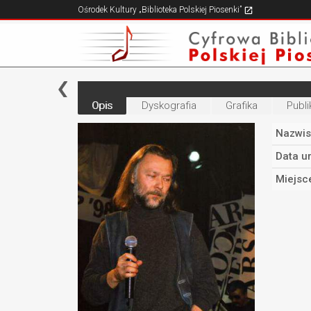
Ośrodek Kultury „Biblioteka Polskiej Piosenki”
Opis
Dyskografia
Grafika
Publi
Nazwis
Data u
Miejsc