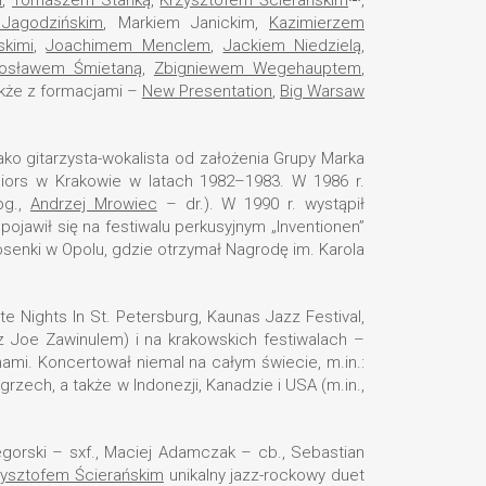
Jagodzińskim
, Markiem Janickim,
Kazimierzem
kimi
,
Joachimem Menclem
,
Jackiem Niedzielą
,
rosławem Śmietaną
,
Zbigniewem Wegehauptem
,
akże z formacjami –
New Presentation
,
Big Warsaw
ko gitarzysta-wokalista od założenia Grupy Marka
niors w Krakowie w latach 1982–1983. W 1986 r.
g.,
Andrzej Mrowiec
– dr.). W 1990 r. wystąpił
ojawił się na festiwalu perkusyjnym „Inventionen”
iosenki w Opolu, gdzie otrzymał Nagrodę im. Karola
te Nights In St. Petersburg, Kaunas Jazz Festival,
 z Joe Zawinulem) i na krakowskich festiwalach –
nami. Koncertował niemal na całym świecie, m.in.:
Węgrzech, a także w Indonezji, Kanadzie i USA (m.in.,
orski – sxf., Maciej Adamczak – cb., Sebastian
zysztofem Ścierańskim
unikalny jazz-rockowy duet