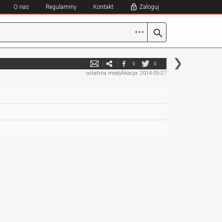
O nas
Regulaminy
Kontakt
Zaloguj
⋯
0
0
ostatnia modyfikacja: 2014-05-27