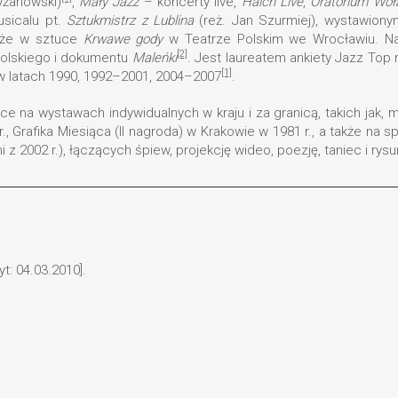
yżanowski)
,
Mały Jazz
– koncerty live,
Haich Live
,
Oratorium Woł
usicalu pt.
Sztukmistrz z Lublina
(reż. Jan Szurmiej), wystawiony
akże w sztuce
Krwawe gody
w Teatrze Polskim we Wrocławiu. Nag
[2]
olskiego i dokumentu
Maleńki
. Jest laureatem ankiety Jazz Top
[1]
u w latach 1990, 1992–2001, 2004–2007
.
ce na wystawach indywidualnych w kraju i za granicą, takich jak, 
 Grafika Miesiąca (II nagroda) w Krakowie w 1981 r., a także na s
i z 2002 r.), łączących śpiew, projekcję wideo, poezję, taniec i rys
t: 04.03.2010].