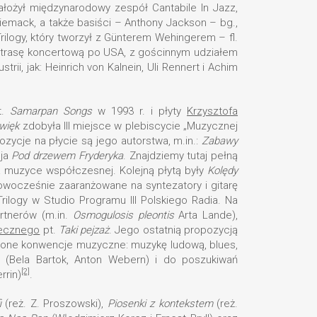
założył międzynarodowy zespół Cantabile In Jazz,
Niemack, a także basiści – Anthony Jackson – bg.,
logy, który tworzył z Günterem Wehingerem – fl.
ył trasę koncertową po USA, z gościnnym udziałem
ii, jak: Heinrich von Kalnein, Uli Rennert i Achim
t.
Samarpan Songs
w 1993 r. i płyty
Krzysztofa
więk
zdobyła III miejsce w plebiscycie „Muzycznej
zycje na płycie są jego autorstwa, m.in.:
Zabawy
cja
Pod drzewem Fryderyka
. Znajdziemy tutaj pełną
 muzyce współczesnej. Kolejną płytą były
Kolędy
e nowocześnie zaaranżowane na syntezatory i gitarę
Trilogy w Studio Programu III Polskiego Radia. Na
artnerów (m.in.
Osmogulosis pleontis
Arta Lande),
ecznego
pt.
Taki pejzaż
. Jego ostatnią propozycją
ślone konwencje muzyczne: muzykę ludową, blues,
 (Bela Bartok, Anton Webern) i do poszukiwań
[2]
rrin)
.
i
(reż. Z. Proszowski),
Piosenki z kontekstem
(reż.