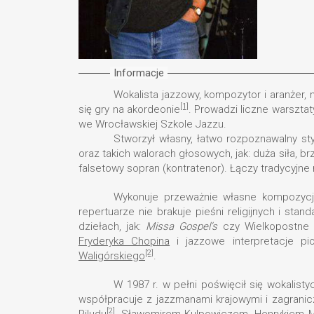
Informacje
Wokalista jazzowy, kompozytor i aranżer, 
[1]
się gry na akordeonie
. Prowadzi liczne warszta
we Wrocławskiej Szkole Jazzu.
Stworzył własny, łatwo rozpoznawalny sty
oraz takich walorach głosowych, jak: duża siła, b
falsetowy sopran (kontratenor). Łączy tradycyj
Wykonuje przeważnie własne kompozycje
repertuarze nie brakuje pieśni religijnych i st
dziełach, jak:
Missa Gospel’s
czy Wielkopostne
Fryderyka Chopina
i jazzowe interpretacje p
[2]
Waligórskiego
.
W 1987 r. w pełni poświęcił się wokalis
współpracuje z jazzmanami krajowymi i zagrani
[2]
Piludu
,
Sławomirem Kulpowiczem
,
Henrykiem 