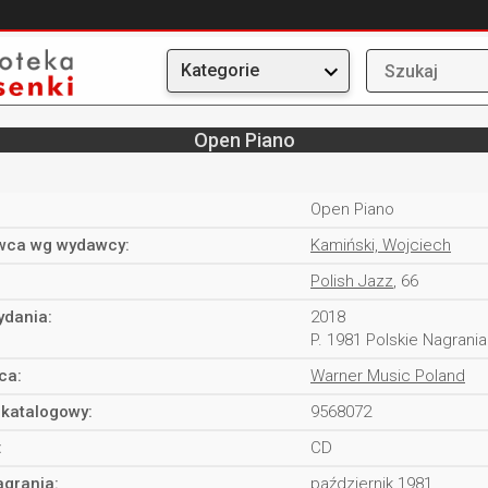
Kategorie
Open Piano
Open Piano
ca wg wydawcy:
Kamiński, Wojciech
Polish Jazz
, 66
ydania:
2018
P. 1981 Polskie Nagrania
ca:
Warner Music Poland
katalogowy:
9568072
:
CD
agrania:
październik 1981