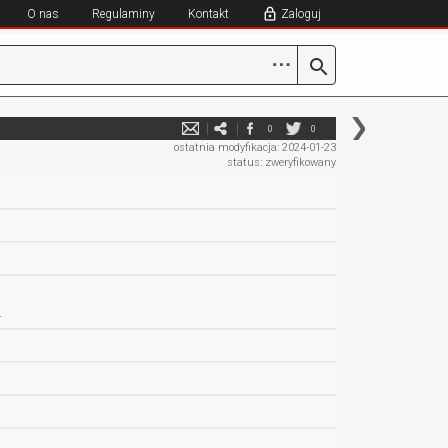
O nas
Regulaminy
Kontakt
Zaloguj
⋯
0
0
ostatnia modyfikacja: 2024-01-23
status: zweryfikowany
.