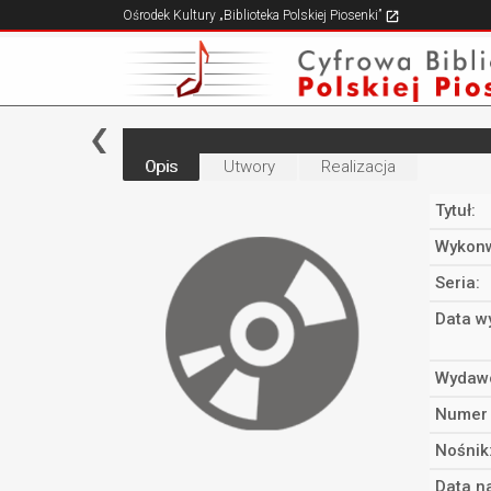
Ośrodek Kultury „Biblioteka Polskiej Piosenki”
Opis
Utwory
Realizacja
Tytuł:
Wykonw
Seria:
Data w
Wydaw
Numer 
Nośnik
Data n