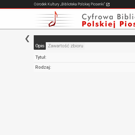
Ośrodek Kultury „Biblioteka Polskiej Piosenki”
Opis
Zawartość zbioru
Tytuł:
Rodzaj: