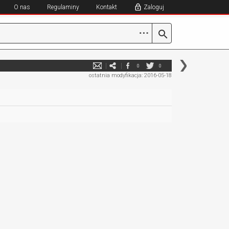
O nas
Regulaminy
Kontakt
Zaloguj
⋯
0
0
ostatnia modyfikacja: 2016-05-18