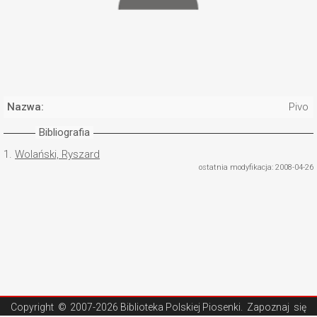
Nazwa:
Pivo
Bibliografia
1.
Wolański, Ryszard
ostatnia modyfikacja: 2008-04-26
Copyright ©
2007-2026 Biblioteka Polskiej Piosenki
. Zapoznaj się