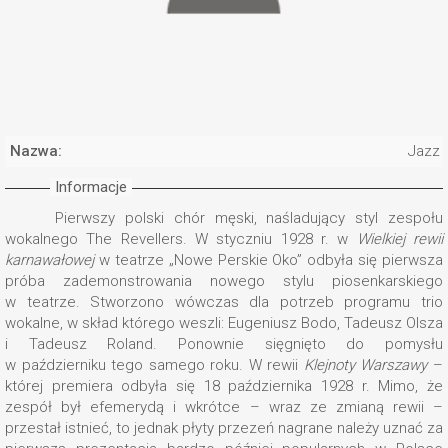
Nazwa:
Jazz 
Informacje
Pierwszy polski chór męski, naśladujący styl zespołu
wokalnego The Revellers. W styczniu 1928 r. w
Wielkiej rewii
karnawałowej
w teatrze „Nowe Perskie Oko” odbyła się pierwsza
próba zademonstrowania nowego stylu piosenkarskiego
w teatrze. Stworzono wówczas dla potrzeb programu trio
wokalne, w skład którego weszli: Eugeniusz Bodo, Tadeusz Olsza
i Tadeusz Roland. Ponownie sięgnięto do pomysłu
w październiku tego samego roku. W rewii
Klejnoty Warszawy
–
której premiera odbyła się 18 października 1928 r. Mimo, że
zespół był efemerydą i wkrótce – wraz ze zmianą rewii –
przestał istnieć, to jednak płyty przezeń nagrane należy uznać za