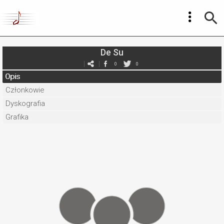
De Su
0
0
Opis
Członkowie
Dyskografia
Grafika