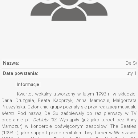
Nazwa:
De S
Data powstania:
luty 1
Informacje
Kwartet wokalny utworzony w lutym 1993 r. w składzie:
Daria Druzgała, Beata Kacprzyk, Anna Mamczur, Małgorzata
Pruszyńska. Członkinie grupy poznały się przy realizacji musicalu
Metro
. Pod nazwą De Su zaśpiewały po raz pierwszy w TV
programie pt.
Debiuty ’93
. Wystąpiły (już jako tercet bez Anny
Mamczur) w koncercie poświęconym zespołowi The Beatles
(1993 r.), jako support przed recitalem Tiny Turner w Warszawie