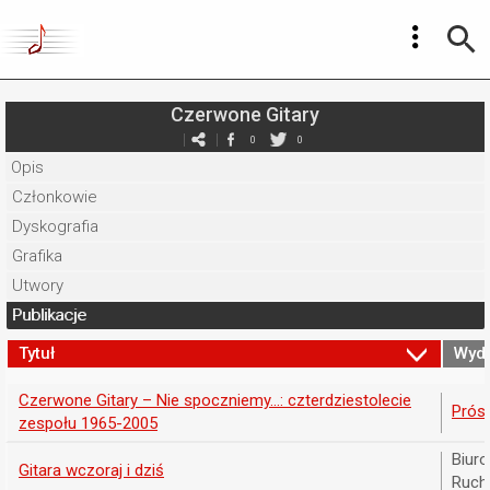
Czerwone Gitary
0
0
Opis
Członkowie
Dyskografia
Grafika
Utwory
Publikacje
Tytuł
Wyd
Czerwone Gitary – Nie spoczniemy...: czterdziestolecie
Prósz
zespołu 1965-2005
Biur
Gitara wczoraj i dziś
Ruch