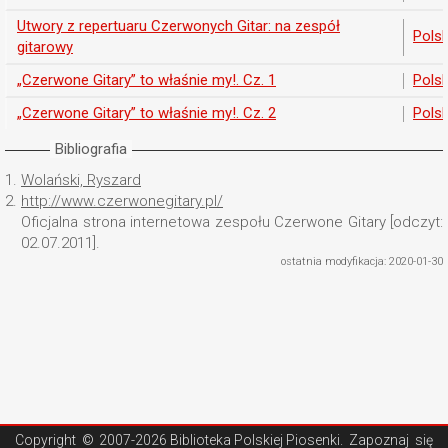
Utwory z repertuaru Czerwonych Gitar: na zespół
Pols
gitarowy
„Czerwone Gitary” to właśnie my!. Cz. 1
Pols
„Czerwone Gitary” to właśnie my!. Cz. 2
Pols
Bibliografia
1.
Wolański, Ryszard
2.
http://www.czerwonegitary.pl/
Oficjalna strona internetowa zespołu Czerwone Gitary [odczyt:
02.07.2011].
ostatnia modyfikacja: 2020-01-30
Copyright ©
2007-2026 Biblioteka Polskiej Piosenki
. Zapoznaj się