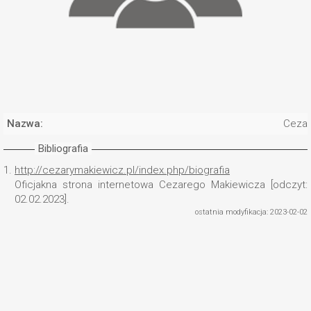
Nazwa:
Cezar
Bibliografia
1.
http://cezarymakiewicz.pl/index.php/biografia
Oficjakna strona internetowa Cezarego Makiewicza [odczyt:
02.02.2023].
ostatnia modyfikacja: 2023-02-02