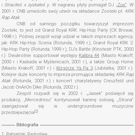
i
Straciłeś x zyskałeś y
. W nagraniu płyty pomagał DJ
„Zus”
. W
2001 r. CNB umieściło swój utwór na składance Zooteki pt.
KRK
Rap Atak
.
CNB od samego początku towarzyszył imprezom
Zooteki, to jest od Grand Royal KRK: Hip-Hop Party (CK Browar,
1998 r.). Później zespół wziął udział w takich imprezach agencji,
jak: KRK Hip-Hop Scena (Rotunda, 1999 r.), Grand Royal KRK 2:
Hip-Hop Party (Rotunda, 1999 r.), DJ’s Battle (Kinoteatr PTK, 2000
r.). Dwukrotnie supportował występy
Kalibra 44
(Miasto Krakoff,
2000 r. i Kaskada w Myślenicach, 2001 r.), a także: Group Home
(Miasto Krakoff, 2001 r.) i
Wzgórze Ya Pa 3
(Jubilatka, 2001 r.).
Kolejne duże koncerty to impreza promująca składankę
KRK Rap
Atak
(Rotunda, 2001 r.) i koncert charytatywny Creuzfeld und
Jacob OnAnOn Dike (Rotunda, 2002 r.).
Zespół rozpadł się w 2002 r. „Jasiek” poświęcił się
produkcji, „Mercedresu” kontynuował karierę solową, „Struna”
zaangażował się w undergroundowe muzyczne
[1]
przedsięwzięcia
.
Bibliografia
1.
Rabiański, Radosław