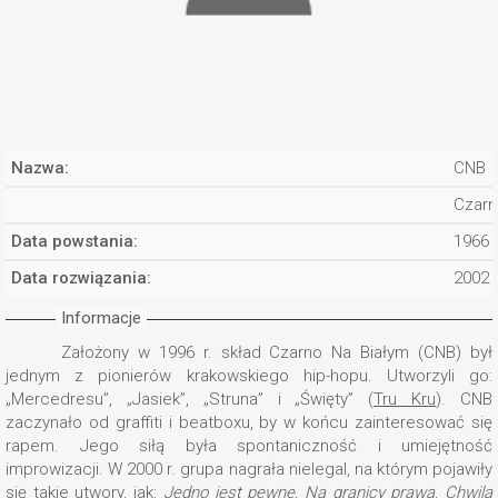
Nazwa:
CNB
Czarn
Data powstania:
1966
Data rozwiązania:
2002
Informacje
Założony w 1996 r. skład Czarno Na Białym (CNB) był
jednym z pionierów krakowskiego hip-hopu. Utworzyli go:
„Mercedresu”, „Jasiek”, „Struna” i „Święty” (
Tru Kru
). CNB
zaczynało od graffiti i beatboxu, by w końcu zainteresować się
rapem. Jego siłą była spontaniczność i umiejętność
improwizacji. W 2000 r. grupa nagrała nielegal, na którym pojawiły
się takie utwory, jak:
Jedno jest pewne
,
Na granicy prawa
,
Chwila