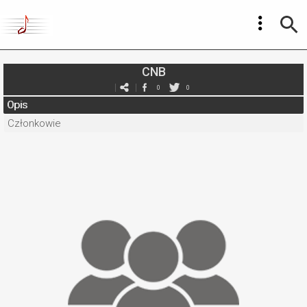
CNB
0
0
Opis
Członkowie