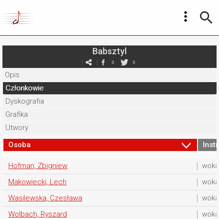
Babsztyl
0
0
Opis
Członkowie
Dyskografia
Grafika
Utwory
Osoba
Inst
Hofman, Zbigniew
wokal
Makowiecki, Lech
wokal
Wasilewska, Czesława
woka
Wolbach, Ryszard
wokal