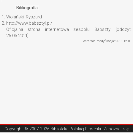
Bibliografia
1.
Wolański, Ryszard
2.
http://www.babsztyl.pl/
Oficjalna strona internetowa zespołu Babsztyl [odczyt:
26.05.2011].
ostatnia modyfikacja: 2018-12-08
Copyright ©
2007-2026 Biblioteka Polskiej Piosenki
. Zapoznaj się