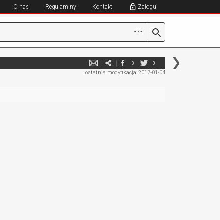
O nas
Regulaminy
Kontakt
Zaloguj
⋯
0
0
ostatnia modyfikacja: 2017-01-04