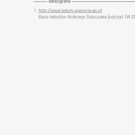
Bibliografia
1.
http://www.teksty.agencja-as.pl
Baza tekstów Andrzeja Sobczaka [odczyt: 04.01