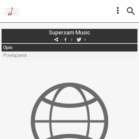
Supersam Music
0
0
Opis
Powiązania