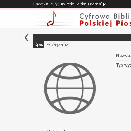
Ośrodek Kultury „Biblioteka Polskiej Piosenki”
Opis
Powiązania
Nazwa
Typ wy