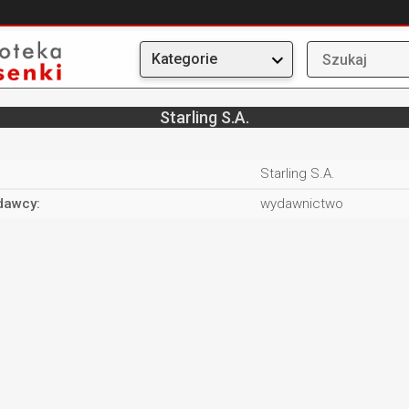
Kategorie
Starling S.A.
:
Starling S.A.
dawcy:
wydawnictwo