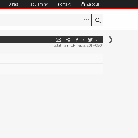
O nas
Regulaminy
Kontakt
Zaloguj
⋯
0
0
ostatnia modyfikacja: 2017-05-01