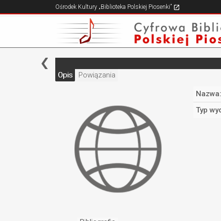
Ośrodek Kultury „Biblioteka Polskiej Piosenki”
Opis
Powiązania
Nazwa
Typ wy