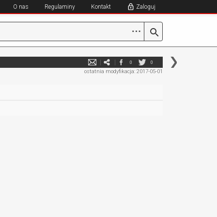
O nas
Regulaminy
Kontakt
Zaloguj
⋯
0
0
ostatnia modyfikacja: 2017-05-01