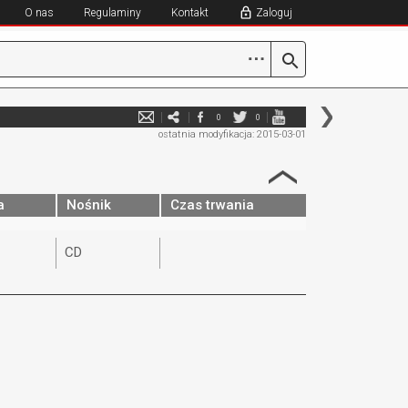
O nas
Regulaminy
Kontakt
Zaloguj
⋯
0
0
ostatnia modyfikacja: 2015-03-01
a
Nośnik
Czas trwania
CD