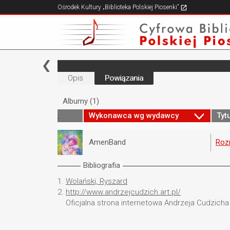
Ośrodek Kultury „Biblioteka Polskiej Piosenki”
Opis
Powiązania
Albumy (1)
Wykonawca wg wydawcy
Tyt
AmenBand
Roz
Bibliografia
1.
Wolański, Ryszard
2.
http://www.andrzejcudzich.art.pl/
Oficjalna strona internetowa Andrzeja Cudzicha 