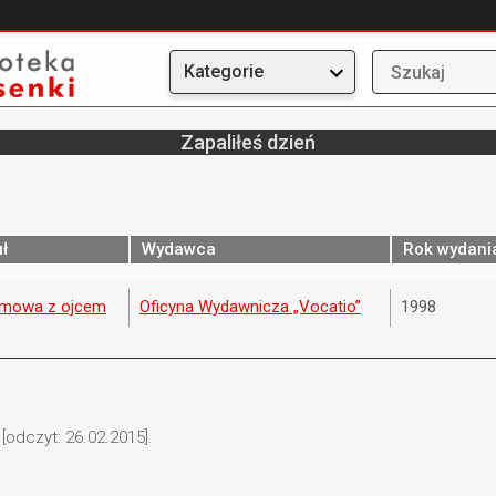
Kategorie
Zapaliłeś dzień
uł
Wydawca
Rok wydani
mowa z ojcem
Oficyna Wydawnicza „Vocatio”
1998
[odczyt: 26.02.2015].