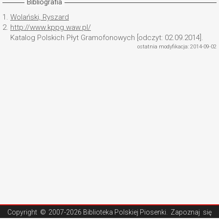
Bibliografia
1.
Wolański, Ryszard
2.
http://www.kppg.waw.pl/
Katalog Polskich Płyt Gramofonowych [odczyt: 02.09.2014].
ostatnia modyfikacja: 2014-09-02
Copyright ©
2007-2026 Biblioteka Polskiej Piosenki
. Zapoznaj się