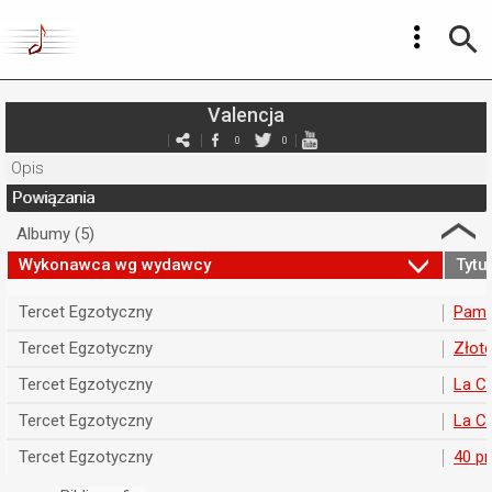
Valencja
0
0
Opis
Powiązania
Albumy (5)
Wykonawca wg wydawcy
Tytuł
Tercet Egzotyczny
Pame
Tercet Egzotyczny
Złote
Tercet Egzotyczny
La C
Tercet Egzotyczny
La C
Tercet Egzotyczny
40 p