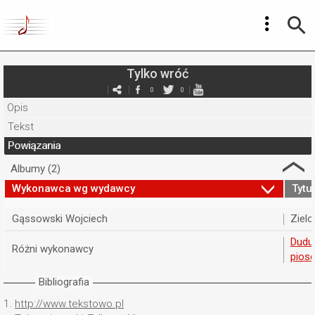
Tylko wróć
0
0
Opis
Tekst
Powiązania
Albumy (2)
Wykonawca wg wydawcy
Tytuł
Gąssowski Wojciech
Zielo
Duduś
Różni wykonawcy
piose
Bibliografia
1.
http://www.tekstowo.pl