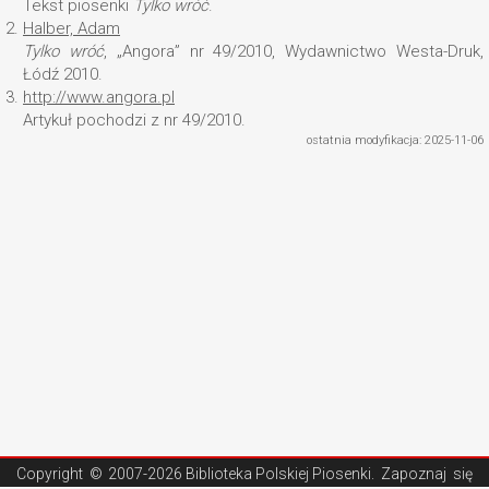
Tekst piosenki
Tylko wróć
.
2.
Halber, Adam
Tylko wróć
, „Angora” nr 49/2010, Wydawnictwo Westa-Druk,
Łódź 2010.
3.
http://www.angora.pl
Artykuł pochodzi z nr 49/2010.
ostatnia modyfikacja: 2025-11-06
Copyright ©
2007-2026 Biblioteka Polskiej Piosenki
. Zapoznaj się