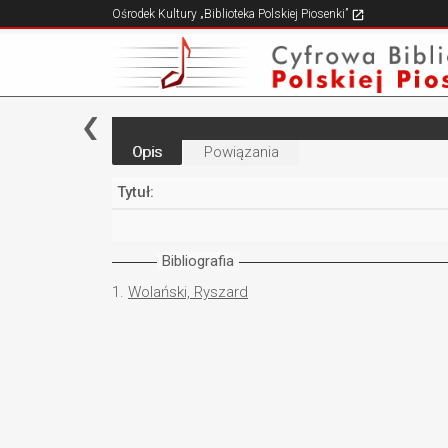
Ośrodek Kultury „Biblioteka Polskiej Piosenki”
Opis
Powiązania
Tytuł:
Bibliografia
1.
Wolański, Ryszard